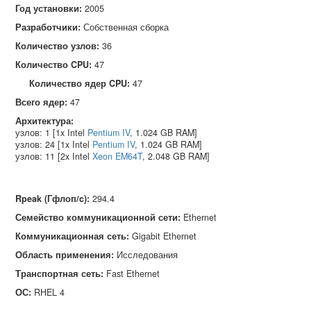
Год установки:
2005
Разработчики:
Собственная сборка
Количество узлов:
36
Количество CPU:
47
Количество ядер CPU:
47
Всего ядер:
47
Архитектура:
узлов: 1 [1x Intel
Pentium IV
, 1.024 GB RAM]
узлов: 24 [1x Intel
Pentium IV
, 1.024 GB RAM]
узлов: 11 [2x Intel
Xeon EM64T
, 2.048 GB RAM]
Rpeak (Гфлоп/c)
:
294.4
Семейство коммуникационной сети
:
Ethernet
Коммуникационная сеть
:
Gigabit Ethernet
Область применения
:
Исследования
Транспортная сеть
:
Fast Ethernet
ОС
:
RHEL 4