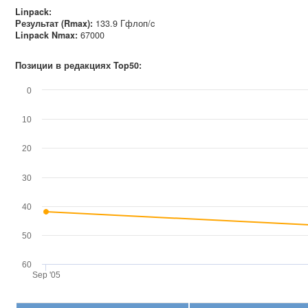
Linpack:
Результат (Rmax):
133.9 Гфлоп/c
Linpack Nmax
:
67000
Позиции в редакциях Top50:
0
10
20
30
40
50
60
Sep '05