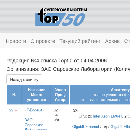
Новости
О проекте
Текущий рейтинг
Архив
Ст
Редакция №4 списка Top50 от 04.04.2006
Организация: ЗАО Саровские Лаборатории (Количе
Назад к списку
Название
Узлов
Архитекту
№
Место
Проц.
кол-во узлов: конфи
установки
Ускор.
сеть: вычислительная / серв
29
▽
«
T-Edge64
»
32
32:
64
CPU:
2x
Intel
Xeon EM64T
, 2
ЗАО
н/д
Саровские
Gigabit Ethernet
/ нд /
Gigabit Eth
Лаборатории
,