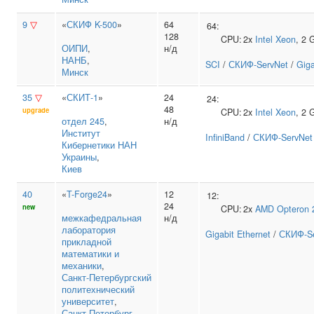
9
▽
«
СКИФ K-500
»
64
64:
128
CPU:
2x
Intel
Xeon
, 2
ОИПИ
,
н/д
НАНБ
,
SCI
/
СКИФ-ServNet
/
Giga
Минск
35
▽
«
СКИТ-1
»
24
24:
48
upgrade
CPU:
2x
Intel
Xeon
, 2
отдел 245
,
н/д
Институт
InfiniBand
/
СКИФ-ServNet
Кибернетики НАН
Украины
,
Киев
40
«
T-Forge24
»
12
12:
24
new
CPU:
2x
AMD
Opteron 
межкафедральная
н/д
лаборатория
Gigabit Ethernet
/
СКИФ-Se
прикладной
математики и
механики
,
Санкт‑Петербургский
политехнический
университет
,
Санкт-Петербург