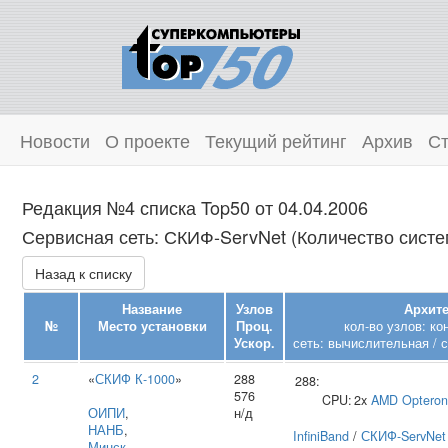
Новости
О проекте
Текущий рейтинг
Архив
Ст
Редакция №4 списка Top50 от 04.04.2006
Сервисная сеть: СКИФ-ServNet (Количество систем
Назад к списку
Название
Узлов
Архите
№
Место установки
Проц.
кол-во узлов: к
Ускор.
сеть: вычислительная / 
2
«
СКИФ К-1000
»
288
288:
576
CPU:
2x
AMD
Opteron
ОИПИ
,
н/д
НАНБ
,
InfiniBand
/
СКИФ-ServNet
Минск