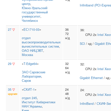
центр
,
Infiniband (PCI-Expres
Южно‑Уральский
государственный
университет
,
Челябинск
27
▽
«
ЕС1710-03
»
36
36:
72
CPU:
2x
Intel
Xeo
отдел
н/д
высокопроизводительных
SCI
/ нд /
Gigabit Eth
вычислительных систем
,
ОАО НИЦЭВТ
,
Москва
29
▽
«
T-Edge64
»
32
32:
64
CPU:
2x
Intel
Xeo
ЗАО Саровские
н/д
Лаборатории
,
Gigabit Ethernet
/ нд 
Саров
35
▽
«
СКИТ-1
»
24
24:
48
upgrade
CPU:
2x
Intel
Xeo
отдел 245
,
н/д
Институт Кибернетики
InfiniBand
/
СКИФ-Ser
НАН Украины
,
Киев