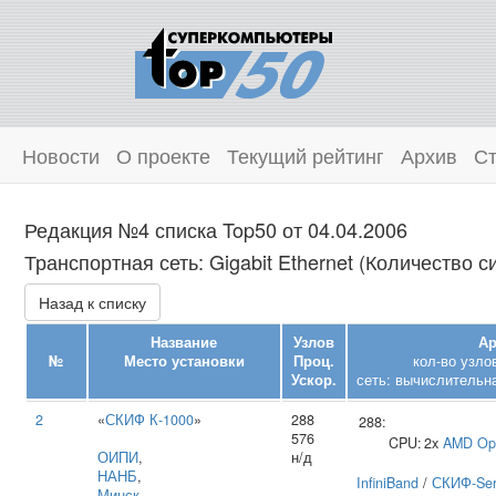
Новости
О проекте
Текущий рейтинг
Архив
Ст
Редакция №4 списка Top50 от 04.04.2006
Транспортная сеть: Gigabit Ethernet (Количество с
Назад к списку
Название
Узлов
Ар
№
Место установки
Проц.
кол-во узло
Ускор.
сеть: вычислительна
2
«
СКИФ К-1000
»
288
288:
576
CPU:
2x
AMD
Op
ОИПИ
,
н/д
НАНБ
,
InfiniBand
/
СКИФ-Ser
Минск