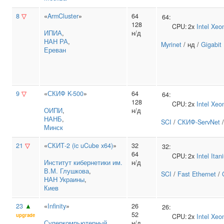
8
▽
«
ArmCluster
»
64
64:
128
CPU:
2x
Intel
Xeo
ИПИА
,
н/д
НАН РА
,
Myrinet
/ нд /
Gigabit
Ереван
9
▽
«
СКИФ K-500
»
64
64:
128
CPU:
2x
Intel
Xeo
ОИПИ
,
н/д
НАНБ
,
SCI
/
СКИФ-ServNet
Минск
21
▽
«
СКИТ-2 (ic uCube x64)
»
32
32:
64
CPU:
2x
Intel
Itan
Институт кибернетики им.
н/д
В.М. Глушкова
,
SCI
/
Fast Ethernet
/
НАН Украины
,
Киев
23
▲
«
Infinity
»
26
26:
52
upgrade
CPU:
2x
Intel
Xeo
Суперкомпьютерный
н/д