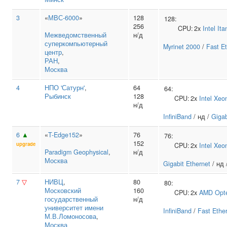
3
«
МВС-6000
»
128
128:
256
CPU:
2x
Intel
Ita
Межведомственный
н/д
суперкомпьютерный
Myrinet 2000
/
Fast E
центр
,
РАН
,
Москва
4
НПО 'Сатурн'
,
64
64:
Рыбинск
128
CPU:
2x
Intel
Xeo
н/д
InfiniBand
/ нд /
Gigab
6
▲
«
T-Edge152
»
76
76:
152
upgrade
CPU:
2x
Intel
Xeo
Paradigm Geophysical
,
н/д
Москва
Gigabit Ethernet
/ нд 
7
▽
НИВЦ
,
80
80:
Московский
160
CPU:
2x
AMD
Opt
государственный
н/д
университет имени
InfiniBand
/
Fast Ethe
М.В.Ломоносова
,
Москва