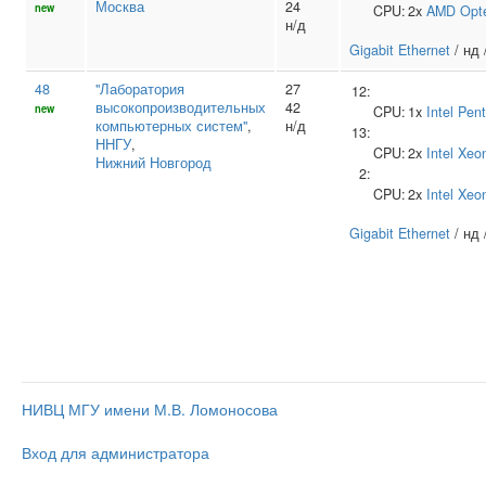
Москва
24
new
CPU:
2x
AMD
Opt
н/д
Gigabit Ethernet
/ нд 
48
"Лаборатория
27
12:
высокопроизводительных
42
new
CPU:
1x
Intel
Pent
компьютерных систем"
,
н/д
13:
ННГУ
,
CPU:
2x
Intel
Xeo
Нижний Новгород
2:
CPU:
2x
Intel
Xeo
Gigabit Ethernet
/ нд 
НИВЦ МГУ имени М.В. Ломоносова
Вход для администратора