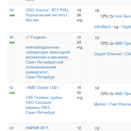
39
ООО 'Кинтех', ФГУ РНЦ
18
18:
'Курчатовский институт'
,
36
new
CPU:
2x
Intel
Xeo
Москва
н/д
InfiniBand
/ нд /
Gigab
40
«
T-Forge24
»
12
12:
24
new
CPU:
2x
AMD
Opt
межкафедральная
н/д
лаборатория прикладной
Gigabit Ethernet
/
СК
математики и механики
,
Санкт‑Петербургский
политехнический
университет
,
Санкт-Петербург
42
«
AMD Cluster LMZ
»
16
16:
32
new
CPU:
2x
AMD
Opt
СКБ Газовых турбин
,
н/д
ОАО Силовые
Myrinet
/
Fast Etherne
машины‑ЛМЗ
,
Санкт-Петербург
43
НИИЯФ МГУ
,
12
12: