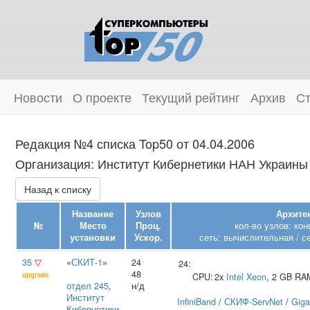
Новости
О проекте
Текущий рейтинг
Архив
Ст
Редакция №4 списка Top50 от 04.04.2006
Организация: Институт Кибернетики НАН Украины 
Назад к списку
Название
Узлов
Архитек
№
Место
Проц.
кол-во узлов: ко
установки
Ускор.
сеть: вычислительная / с
35
▽
«
СКИТ-1
»
24
24:
48
upgrade
CPU:
2x
Intel
Xeon
, 2 GB RA
отдел 245
,
н/д
Институт
InfiniBand
/
СКИФ-ServNet
/
Giga
Кибернетики