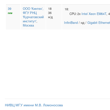
39
ООО 'Кинтех',
18
18:
ФГУ РНЦ
36
new
CPU:
2x
Intel
Xeon EM64T
, 
'Курчатовский
н/д
институт'
,
InfiniBand
/ нд /
Gigabit Etherne
Москва
НИВЦ МГУ имени М.В. Ломоносова