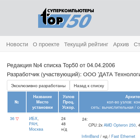
Новости
О проекте
Текущий рейтинг
Архив
Ст
Редакция №4 списка Top50 от 04.04.2006
Разработчик (участвующий): ООО 'ДАТА Технологии
Эксклюзивно разработаны
Назад к списку
Название
Узлов
Архите
№
Место
Проц.
кол-во узлов: ко
установки
Ускор.
сеть: вычислительная / с
36
▽
ИБХ
,
24
24:
РАН
,
48
CPU:
2x
AMD
Opteron 250
, 
Москва
н/д
InfiniBand
/ нд /
Fast Ethernet