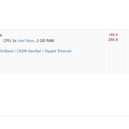
189.3
4:
255.6
CPU:
2x
Intel
Xeon
, 2 GB RAM
nfiniBand
/
СКИФ-ServNet
/
Gigabit Ethernet