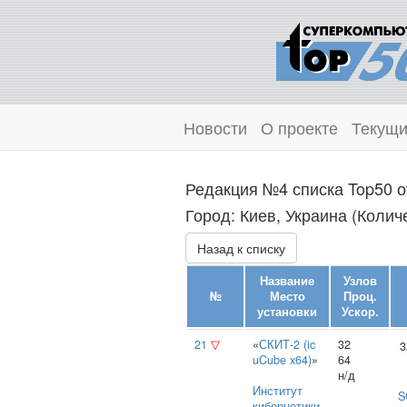
Новости
О проекте
Текущи
Редакция №4 списка Top50 о
Город: Киев, Украина (Колич
Назад к списку
Название
Узлов
№
Место
Проц.
установки
Ускор.
21
▽
«
СКИТ-2 (ic
32
3
uCube x64)
»
64
н/д
Институт
S
кибернетики