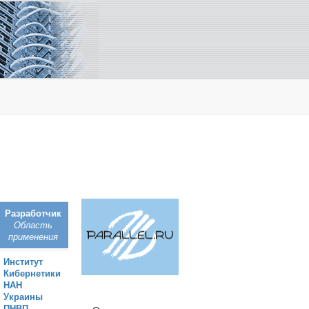
Разработчик
Область
применения
Институт
Кибернетики
НАН
Украины
ПНВП