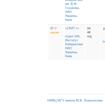
им. В.М.
Глушкова
,
НАН
Украины
,
Киев
35
▽
«
СКИТ-1
»
24
2
48
upgrade
отдел 245
,
н/д
Институт
I
Кибернетики
НАН
Украины
,
Киев
НИВЦ МГУ имени М.В. Ломоносова