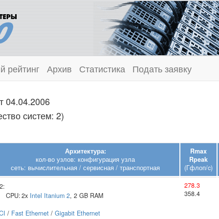
й рейтинг
Архив
Статистика
Подать заявку
т 04.04.2006
ество систем: 2)
Архитектура:
Rmax
кол-во узлов: конфигурация узла
Rpeak
сеть: вычислительная / сервисная / транспортная
(Гфлоп/c)
278.3
2:
358.4
CPU:
2x
Intel
Itanium 2
, 2 GB RAM
CI
/
Fast Ethernet
/
Gigabit Ethernet