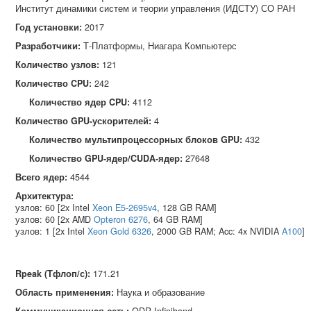
Институт динамики систем и теории управления (ИДСТУ) СО РАН
Год установки:
2017
Разработчики:
Т‑Платформы, Ниагара Компьютерс
Количество узлов:
121
Количество CPU:
242
Количество ядер CPU:
4112
Количество GPU-ускорителей:
4
Количество мультипроцессорных блоков GPU:
432
Количество GPU-ядер/CUDA-ядер:
27648
Всего ядер:
4544
Архитектура:
узлов: 60 [2x Intel
Xeon E5-2695v4
, 128 GB RAM]
узлов: 60 [2x AMD
Opteron 6276
, 64 GB RAM]
узлов: 1 [2x Intel
Xeon Gold 6326
, 2000 GB RAM; Acc: 4x NVIDIA
A100
]
Rpeak (Тфлоп/с)
:
171.21
Область применения
:
Наука и образование