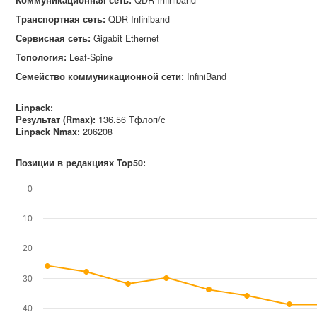
Коммуникационная сеть
:
QDR Infiniband
Транспортная сеть
:
QDR Infiniband
Сервисная сеть
:
Gigabit Ethernet
Топология
:
Leaf-Spine
Семейство коммуникационной сети
:
InfiniBand
Linpack:
Результат (Rmax):
136.56 Тфлоп/с
Linpack Nmax
:
206208
Позиции в редакциях Top50:
0
10
20
30
40