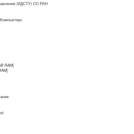
правления (ИДСТУ) СО РАН
 Компьютерс
GB RAM]
RAM]
вание
nd