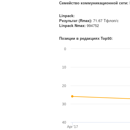
Семейство коммуникационной сети
:
Linpack:
Результат (Rmax):
71.67 Тфлоп/с
Linpack Nmax
:
994752
Позиции в редакциях Top50:
0
10
20
30
40
Apr '17