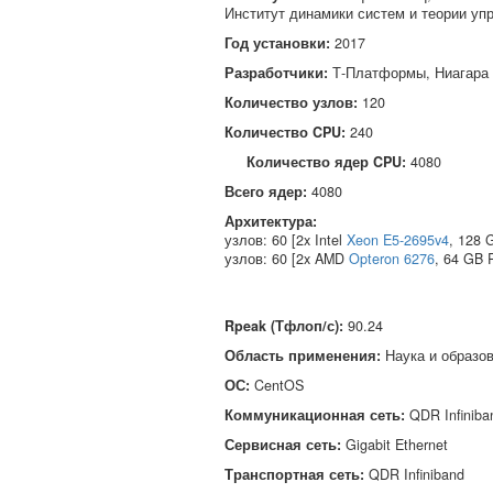
Институт динамики систем и теории у
Год установки:
2017
Разработчики:
Т‑Платформы, Ниагара
Количество узлов:
120
Количество CPU:
240
Количество ядер CPU:
4080
Всего ядер:
4080
Архитектура:
узлов: 60 [2x Intel
Xeon E5-2695v4
, 128 
узлов: 60 [2x AMD
Opteron 6276
, 64 GB 
Rpeak (Тфлоп/с)
:
90.24
Область применения
:
Наука и образо
ОС
:
CentOS
Коммуникационная сеть
:
QDR Infiniba
Сервисная сеть
:
Gigabit Ethernet
Транспортная сеть
:
QDR Infiniband