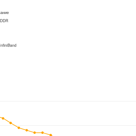
вание
x DDR
InfiniBand