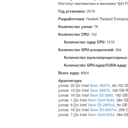
Институт математики и механики УрО 
Год установки:
2019
Разработчики:
Hewlett Packard Enterpr
Количество узлов:
76
Количество CPU:
152
Количество ядер CPU:
1576
Количество GPU-ускорителей:
394
Количество мультипроцессорных
Количество GPU-ядер/CUDA-ядер
Всего ядер:
8054
Архитектура:
узлов: 20 [2x Intel
Xeon X5675
, 49.152 
узлов: 10 [2x Intel
Xeon X5675
, 192 GB 
узлов: 16 [2x Intel
Xeon E5-2660
, 192 GB
узлов: 1 [2x Intel
Xeon Gold 6240
, 384 G
узлов: 6 [2x Intel
Xeon E5-2650v2
, 64 GB
узлов: 16 [2x Intel
Xeon E5-2697v4
, 256 
узлов: 7 [2x Intel
Xeon Gold 6254
, 384 G