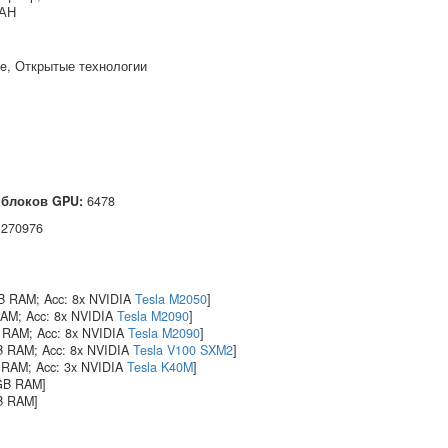
РАН
ise, Открытые технологии
 блоков GPU:
6478
:
270976
GB RAM; Acc: 8x NVIDIA
Tesla M2050
]
RAM; Acc: 8x NVIDIA
Tesla M2090
]
 RAM; Acc: 8x NVIDIA
Tesla M2090
]
B RAM; Acc: 8x NVIDIA
Tesla V100 SXM2
]
 RAM; Acc: 3x NVIDIA
Tesla K40M
]
GB RAM]
B RAM]