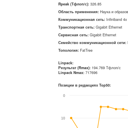
Rpeak (Тфлоп/с)
:
326.85
Область применения
:
Наука и образо
Коммуникационная сеть
:
Infiniband 4
Транспортная сеть
:
Gigabit Ethernet
Сервисная сеть
:
Gigabit Ethernet
Семейство коммуникационной сети
:
Топология
:
FatTree
Linpack:
Результат (Rmax):
194.769 Тфлоп/с
Linpack Nmax
:
717696
Позиции в редакциях Top50:
0
10