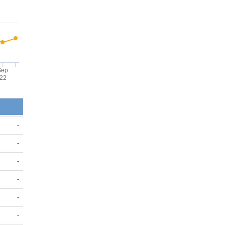
Sep
'22
-
-
-
-
-
-