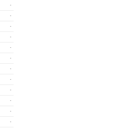
-
-
-
-
-
-
-
-
-
-
-
-