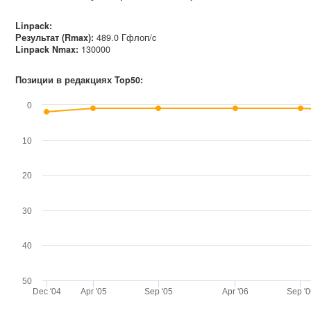
Linpack:
Результат (Rmax):
489.0 Гфлоп/c
Linpack Nmax
:
130000
Позиции в редакциях Top50:
0
10
20
30
40
50
Dec '04
Apr '05
Sep '05
Apr '06
Sep '