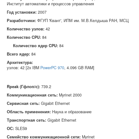
Институт автоматики и процессов управления
Год установки:
2007
Разработчики:
ФГУП 'Квант', ИПМ им. М.В.Келдыша РАН, МСЦ
Количество узлов:
42
Количество CPU:
84
Количество ядер CPU:
84
Всего ядер:
84
Архитектура:
узлов: 42 [2x IBM
PowerPC 970
, 4.096 GB RAM]
Rpeak (Гфлоп/c)
:
739.2
Коммуникационная сеть
:
Myrinet 2000
Сервисная сеть
:
Gigabit Ethernet
Область применения
:
Наука и образование
Транспортная сеть
:
Gigabit Ethernet
ОС
:
SLES9
Семейство коммуникационной сети
:
Myrinet