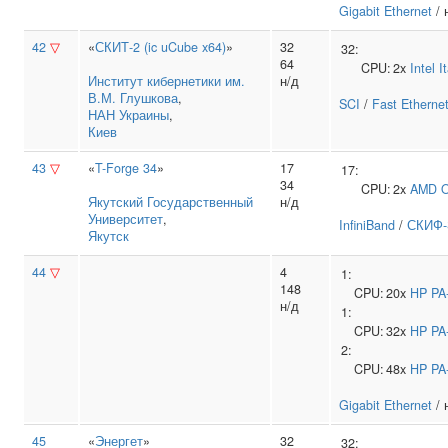
Gigabit Ethernet
/ 
42
▽
«
СКИТ-2 (ic uCube x64)
»
32
32:
64
CPU:
2x
Intel
I
Институт кибернетики им.
н/д
В.М. Глушкова
,
SCI
/
Fast Etherne
НАН Украины
,
Киев
43
▽
«
T-Forge 34
»
17
17:
34
CPU:
2x
AMD
O
Якутский Государственный
н/д
Университет
,
InfiniBand
/
СКИФ-
Якутск
44
▽
4
1:
148
CPU:
20x
HP
PA
н/д
1:
CPU:
32x
HP
PA
2:
CPU:
48x
HP
PA
Gigabit Ethernet
/ 
45
«
Энергет
»
32
32: