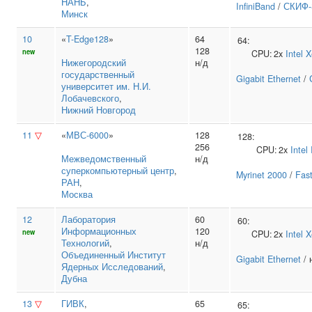
НАНБ
,
InfiniBand
/
СКИФ-
Минск
10
«
T-Edge128
»
64
64:
128
new
CPU:
2x
Intel
X
Нижегородский
н/д
государственный
Gigabit Ethernet
/
университет им. Н.И.
Лобачевского
,
Нижний Новгород
11
▽
«
МВС-6000
»
128
128:
256
CPU:
2x
Intel
Межведомственный
н/д
суперкомпьютерный центр
,
Myrinet 2000
/
Fast
РАН
,
Москва
12
Лаборатория
60
60:
Информационных
120
new
CPU:
2x
Intel
X
Технологий
,
н/д
Объединенный Институт
Gigabit Ethernet
/ 
Ядерных Исследований
,
Дубна
13
▽
ГИВК
,
65
65: