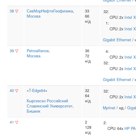
Gigabit Ethernet
/ 
38
▽
СевМорНефтеГеофизика
,
33
32:
Москва
66
CPU:
2x
Intel
X
н/д
1:
CPU:
2x
Intel
X
Gigabit Ethernet
/ 
39
▽
Petroalliance
,
36
4:
Москва
72
CPU:
2x
Intel
X
н/д
32:
CPU:
2x
Intel
X
Gigabit Ethernet
/ 
40
▽
«
T-Edge64
»
32
32:
64
CPU:
2x
Intel
X
Кыргизско Российский
н/д
Славянский Университет
,
Myrinet
/ нд /
Giga
Бишкек
41
▽
2
2:
128
CPU:
64x
HP
PA
н/д