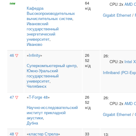
64
new
CPU:
2x
AMD
O
Кафедра
н/д
Высокопроизводительных
Gigabit Ethernet
/
вычислительных систем
,
Ивановский
государственный
энергетический
университет
,
Иваново
46
▽
«
Infinity
»
26
26:
52
CPU:
2x
Intel
X
Суперкомпьютерный центр
,
н/д
Южно‑Уральский
Infiniband (PCI-Exp
государственный
университет
,
Челябинск
47
▽
«
T-Forge 48
»
26
26:
52
CPU:
2x
AMD
O
Научно‑исследовательский
н/д
институт прикладной
Gigabit Ethernet
/
акустики
,
Дубна
48
▽
«
кластер Стрела
»
33
13: