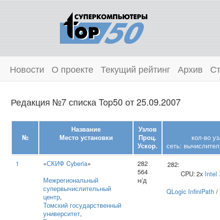
Новости
О проекте
Текущий рейтинг
Архив
Ст
Редакция №7 списка Top50 от 25.09.2007
Название
Узлов
№
Место установки
Проц.
кол-во у
Ускор.
сеть: вычислител
1
«
СКИФ Cyberia
»
282
282:
564
CPU:
2x
Intel
Межрегиональный
н/д
супервычислительный
QLogic InfiniPath
/
центр
,
Томский государственный
университет
,