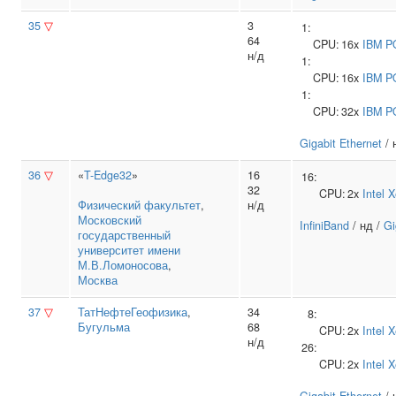
35
▽
3
1:
64
CPU:
16x
IBM
P
н/д
1:
CPU:
16x
IBM
P
1:
CPU:
32x
IBM
P
Gigabit Ethernet
/ 
36
▽
«
T-Edge32
»
16
16:
32
CPU:
2x
Intel
X
Физический факультет
,
н/д
Московский
InfiniBand
/ нд /
Gi
государственный
университет имени
М.В.Ломоносова
,
Москва
37
▽
ТатНефтеГеофизика
,
34
8:
Бугульма
68
CPU:
2x
Intel
X
н/д
26:
CPU:
2x
Intel
X