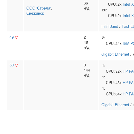
66
CPU:
2x
Intel
X
ООО 'Стрела'
,
н/д
20:
Снежинск
CPU:
2x
Intel
X
InfiniBand
/
Fast E
49
▽
2
2:
48
CPU:
24x
IBM
P
н/д
Gigabit Ethernet
/ 
50
▽
3
1:
144
CPU:
32x
HP
PA
н/д
1:
CPU:
48x
HP
PA
1:
CPU:
64x
HP
PA
Gigabit Ethernet
/ 