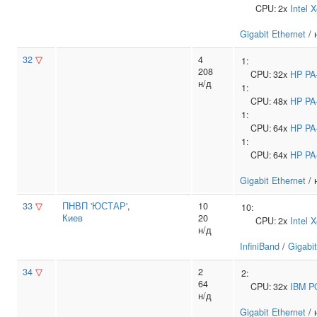
CPU:
2x
Intel
X
Gigabit Ethernet
/ 
32
▽
4
1:
208
CPU:
32x
HP
PA
н/д
1:
CPU:
48x
HP
PA
1:
CPU:
64x
HP
PA
1:
CPU:
64x
HP
PA
Gigabit Ethernet
/ 
33
▽
ПНВП 'ЮСТАР'
,
10
10:
Киев
20
CPU:
2x
Intel
X
н/д
InfiniBand
/
Gigabit
34
▽
2
2:
64
CPU:
32x
IBM
P
н/д
Gigabit Ethernet
/ 