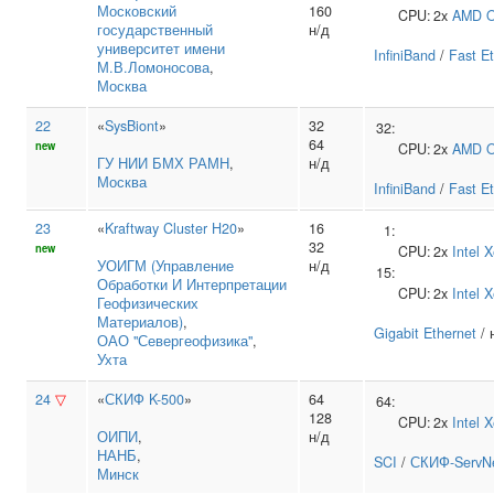
Московский
160
CPU:
2x
AMD
O
государственный
н/д
университет имени
InfiniBand
/
Fast E
М.В.Ломоносова
,
Москва
22
«
SysBiont
»
32
32:
64
new
CPU:
2x
AMD
O
ГУ НИИ БМХ РАМН
,
н/д
Москва
InfiniBand
/
Fast E
23
«
Kraftway Cluster H20
»
16
1:
32
new
CPU:
2x
Intel
X
УОИГМ (Управление
н/д
15:
Обработки И Интерпретации
CPU:
2x
Intel
X
Геофизических
Материалов)
,
Gigabit Ethernet
/ 
ОАО "Севергеофизика"
,
Ухта
24
▽
«
СКИФ K-500
»
64
64:
128
CPU:
2x
Intel
X
ОИПИ
,
н/д
НАНБ
,
SCI
/
СКИФ-ServN
Минск