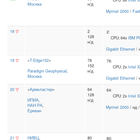
CPU:
8x
Intel
X
Москва
н/д
Myrinet 2000
/
Fast
18
▽
2
2:
128
CPU:
64x
IBM
P
н/д
Gigabit Ethernet
/ 
19
▽
«
T-Edge152
»
76
76:
152
CPU:
2x
Intel
X
Paradigm Geophysical
,
н/д
Москва
Gigabit Ethernet
/ 
20
▽
«
Армкластер
»
64
64:
128
CPU:
2x
Intel
X
ИПИА
,
н/д
НАН РА
,
Myrinet 2000
/ нд 
Ереван
21
▽
НИВЦ
,
80
80: