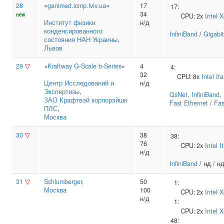
28
«
ganimed.icmp.lviv.ua
»
17
17:
34
new
CPU:
2x
Intel
X
Институт физики
н/д
конденсированного
InfiniBand
/
Gigabit
состояния НАН Украины
,
Львов
29
▽
«
Kraftway G-Scale b-Series
»
4
4:
32
CPU:
8x
Intel
It
Центр Исследований и
н/д
Экспертизы
,
QsNet, InfiniBand
ЗАО Крафтвэй корпорэйшн
Fast Ethernet
/
Fas
ПЛС
,
Москва
30
▽
38
38:
76
CPU:
2x
Intel
I
н/д
InfiniBand
/ нд / н
31
▽
Schlumberger
,
50
1:
Москва
100
CPU:
2x
Intel
X
н/д
1:
CPU:
2x
Intel
X
48: