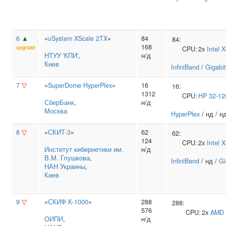
6
▲
«
uSystem XScale 2TX
»
84
84:
168
upgrade
CPU:
2x
Intel
X
НТУУ 'КПИ'
,
н/д
Киев
InfiniBand
/
Gigabit
7
▽
«
SuperDome HyperPlex
»
16
16:
1312
CPU:
HP
32-1
СберБанк
,
н/д
Москва
HyperPlex
/ нд / н
8
▽
«
СКИТ-3
»
62
62:
124
CPU:
2x
Intel
X
Институт кибернетики им.
н/д
В.М. Глушкова
,
InfiniBand
/ нд /
Gi
НАН Украины
,
Киев
9
▽
«
СКИФ К-1000
»
288
288:
576
CPU:
2x
AMD
ОИПИ
,
н/д