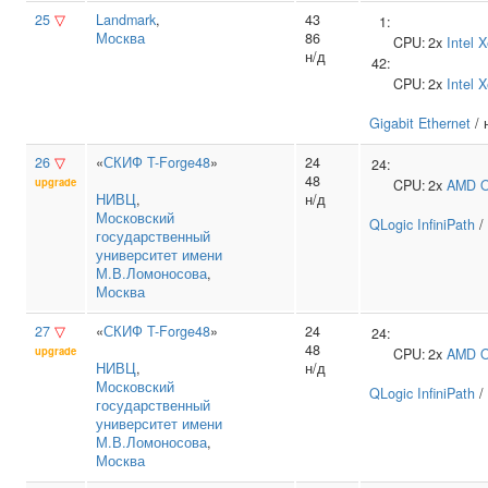
25
▽
Landmark
,
43
1:
Москва
86
CPU:
2x
Intel
X
н/д
42:
CPU:
2x
Intel
X
Gigabit Ethernet
/ 
26
▽
«
СКИФ T-Forge48
»
24
24:
48
upgrade
CPU:
2x
AMD
O
НИВЦ
,
н/д
Московский
QLogic InfiniPath
/
государственный
университет имени
М.В.Ломоносова
,
Москва
27
▽
«
СКИФ T-Forge48
»
24
24:
48
upgrade
CPU:
2x
AMD
O
НИВЦ
,
н/д
Московский
QLogic InfiniPath
/
государственный
университет имени
М.В.Ломоносова
,
Москва