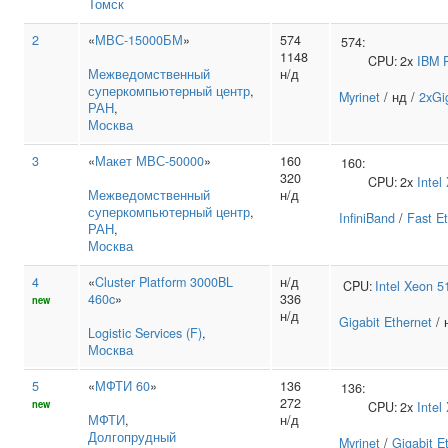
Томск
2
«
МВС-15000БМ
»
574
574:
1148
CPU:
2x
IBM
Межведомственный
н/д
суперкомпьютерный центр
,
Myrinet
/ нд /
2xGi
РАН
,
Москва
3
«
Макет МВС-50000
»
160
160:
320
CPU:
2x
Intel
Межведомственный
н/д
суперкомпьютерный центр
,
InfiniBand
/
Fast E
РАН
,
Москва
4
«
Cluster Platform 3000BL
н/д
CPU:
Intel
Xeon 5
460c
»
336
new
н/д
Gigabit Ethernet
/ 
Logistic Services (F)
,
Москва
5
«
МФТИ 60
»
136
136:
272
new
CPU:
2x
Intel
МФТИ
,
н/д
Долгопрудный
Myrinet
/
Gigabit E