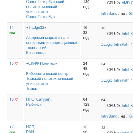
Санкт‑Петербургский
130
CPU:
2x
AMD
O
политехнический
н/д
университет
,
InfiniBand
/ нд /
Gi
Санкт-Петербург
14
«
T-Edge32
»
16
16:
32
new
CPU:
2x
Intel
X
Академия маркетинга и
н/д
социально‑информационных
QLogic InfiniPath
/
технологий
,
Краснодар
15
▽
«
СКИФ Политех
»
24
24:
48
CPU:
2x
Intel
X
Кибернетический центр
,
н/д
Томский политехнический
QLogic InfiniPath
/
университет
,
Томск
16
▽
НПО 'Сатурн'
,
64
64:
Рыбинск
128
CPU:
2x
Intel
X
н/д
InfiniBand
/ нд /
Gi
17
ИСП
,
12
12:
РАН
,
96
new