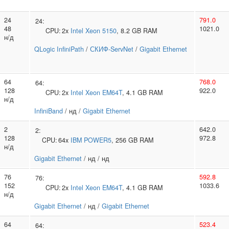
24
791.0
24:
48
1021.0
CPU:
2x
Intel
Xeon 5150
, 8.2 GB RAM
н/д
QLogic InfiniPath
/
СКИФ-ServNet
/
Gigabit Ethernet
64
768.0
64:
128
922.0
CPU:
2x
Intel
Xeon EM64T
, 4.1 GB RAM
н/д
InfiniBand
/ нд /
Gigabit Ethernet
2
642.0
2:
128
972.8
CPU:
64x
IBM
POWER5
, 256 GB RAM
н/д
Gigabit Ethernet
/ нд / нд
76
592.8
76:
152
1033.6
CPU:
2x
Intel
Xeon EM64T
, 4.1 GB RAM
н/д
Gigabit Ethernet
/ нд /
Gigabit Ethernet
64
523.4
64: