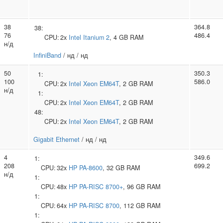
38
364.8
38:
76
486.4
CPU:
2x
Intel
Itanium 2
, 4 GB RAM
н/д
InfiniBand
/ нд / нд
50
350.3
1:
100
586.0
CPU:
2x
Intel
Xeon EM64T
, 2 GB RAM
н/д
1:
CPU:
2x
Intel
Xeon EM64T
, 2 GB RAM
48:
CPU:
2x
Intel
Xeon EM64T
, 2 GB RAM
Gigabit Ethernet
/ нд / нд
4
349.6
1:
208
699.2
CPU:
32x
HP
PA-8600
, 32 GB RAM
н/д
1:
CPU:
48x
HP
PA-RISC 8700+
, 96 GB RAM
1:
CPU:
64x
HP
PA-RISC 8700
, 112 GB RAM
1: