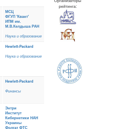
Организаторы
рейтинга:
МСЦ
ФГУП 'Квант'
ИПМ им.
М.В.Келдыша РАН
Наука и образование
Hewlett‑Packard
Наука и образование
Hewlett‑Packard
Финансы
Энтри
Институт
Кибернетики НАН
Украины
Фолгат ФТС