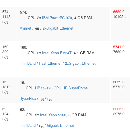
574
6680.0
574:
1148
10102.4
CPU:
2x
IBM
PowerPC 970
, 4 GB RAM
н/д
Myrinet
/ нд /
2xGigabit Ethernet
160
5741.0
160:
320
7680.0
CPU:
2x
Intel
Xeon EM64T
, 4.1 GB RAM
н/д
InfiniBand
/
Fast Ethernet
/
2xGigabit Ethernet
16
3059.0
16:
1312
5772.0
CPU:
HP
32-128 CPU HP SuperDome
н/д
HyperPlex
/ нд / нд
62
2235.0
62:
124
2976.0
CPU:
2x
Intel
Xeon 5160
, 8 GB RAM
н/д
InfiniBand
/ нд /
Gigabit Ethernet