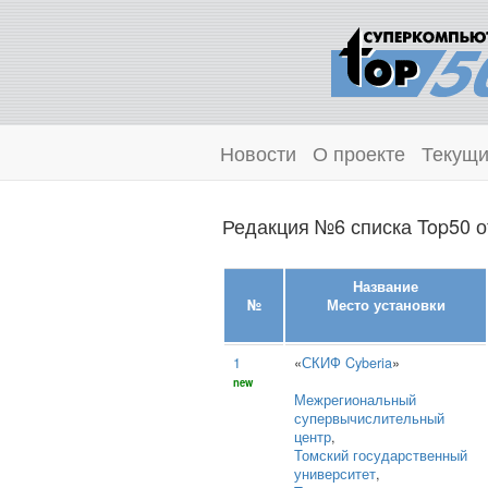
Новости
О проекте
Текущи
Редакция №6 списка Top50 о
Название
№
Место установки
1
«
СКИФ Cyberia
»
new
Межрегиональный
супервычислительный
центр
,
Томский государственный
университет
,