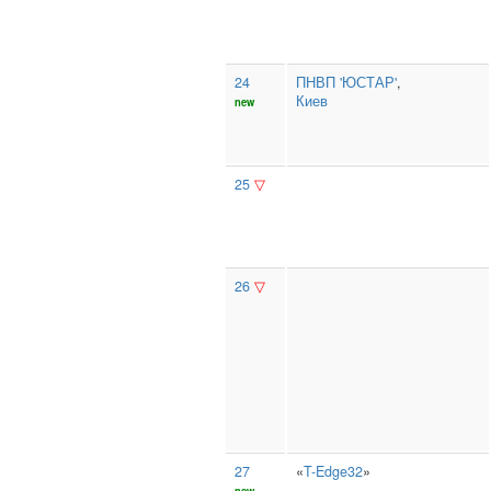
24
ПНВП 'ЮСТАР'
,
Киев
new
25
▽
26
▽
27
«
T-Edge32
»