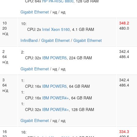
CPU:
64x
HP
PA-RISC 8800
, 128 GB RAM
Gigabit Ethernet
/ нд / нд
10
348.2
10:
20
480.0
CPU:
2x
Intel
Xeon 5160
, 4.1 GB RAM
н/д
InfiniBand
/
Gigabit Ethernet
/
Gigabit Ethernet
2
342.4
2:
64
486.4
CPU:
32x
IBM
POWER5
, 224 GB RAM
н/д
Gigabit Ethernet
/ нд / нд
3
342.4
1:
64
486.4
CPU:
16x
IBM
POWER5
, 64 GB RAM
н/д
1:
CPU:
16x
IBM
POWER4+
, 64 GB RAM
1:
CPU:
32x
IBM
POWER4+
, 128 GB RAM
Gigabit Ethernet
/ нд / нд
16
334.3
16:
32
409.6