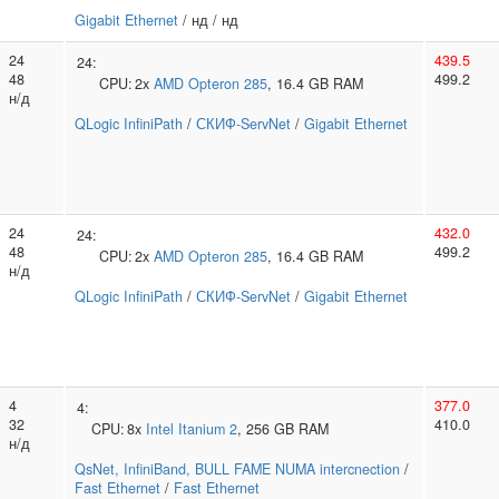
Gigabit Ethernet
/ нд / нд
24
439.5
24:
48
499.2
CPU:
2x
AMD
Opteron 285
, 16.4 GB RAM
н/д
QLogic InfiniPath
/
СКИФ-ServNet
/
Gigabit Ethernet
24
432.0
24:
48
499.2
CPU:
2x
AMD
Opteron 285
, 16.4 GB RAM
н/д
QLogic InfiniPath
/
СКИФ-ServNet
/
Gigabit Ethernet
4
377.0
4:
32
410.0
CPU:
8x
Intel
Itanium 2
, 256 GB RAM
н/д
QsNet, InfiniBand, BULL FAME NUMA intercnection
/
Fast Ethernet
/
Fast Ethernet