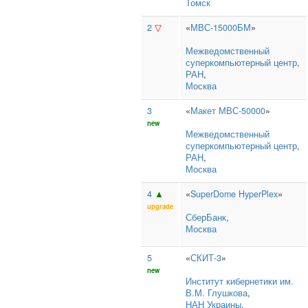
Томск
2
▽
«
МВС-15000БМ
»
Межведомственный
суперкомпьютерный центр
,
РАН
,
Москва
3
«
Макет МВС-50000
»
new
Межведомственный
суперкомпьютерный центр
,
РАН
,
Москва
4
▲
«
SuperDome HyperPlex
»
upgrade
СберБанк
,
Москва
5
«
СКИТ-3
»
new
Институт кибернетики им.
В.М. Глушкова
,
НАН Украины
,