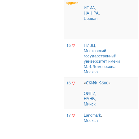
upgrade
ИПИА
,
НАН РА
,
Ереван
15
▽
НИВЦ
,
Московский
государственный
университет имени
М.В.Ломоносова
,
Москва
16
▽
«
СКИФ K-500
»
ОИПИ
,
НАНБ
,
Минск
17
▽
Landmark
,
Москва