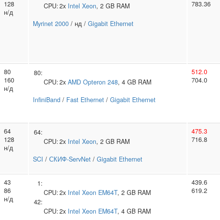
128
783.36
CPU:
2x
Intel
Xeon
, 2 GB RAM
н/д
Myrinet 2000
/ нд /
Gigabit Ethernet
80
512.0
80:
160
704.0
CPU:
2x
AMD
Opteron 248
, 4 GB RAM
н/д
InfiniBand
/
Fast Ethernet
/
Gigabit Ethernet
64
475.3
64:
128
716.8
CPU:
2x
Intel
Xeon
, 2 GB RAM
н/д
SCI
/
СКИФ-ServNet
/
Gigabit Ethernet
43
439.6
1:
86
619.2
CPU:
2x
Intel
Xeon EM64T
, 2 GB RAM
н/д
42:
CPU:
2x
Intel
Xeon EM64T
, 4 GB RAM