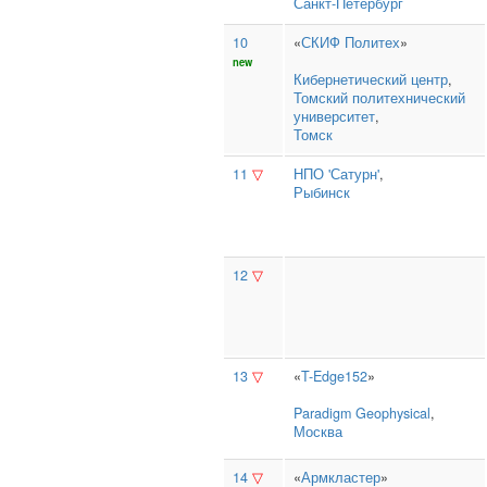
Санкт-Петербург
10
«
СКИФ Политех
»
new
Кибернетический центр
,
Томский политехнический
университет
,
Томск
11
▽
НПО 'Сатурн'
,
Рыбинск
12
▽
13
▽
«
T-Edge152
»
Paradigm Geophysical
,
Москва
14
▽
«
Армкластер
»