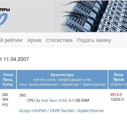
й рейтинг
Архив
Статистика
Подать заявку
т 11.04.2007
Узлов
Архитектура:
Rmax
Проц.
кол-во узлов: конфигурация узла
Rpeak
Ускор.
сеть: вычислительная / сервисная / транспортная
(Гфлоп/c)
282
9013.0
282:
564
12002.0
CPU:
2x
Intel
Xeon 5150
, 4.1 GB RAM
н/д
QLogic InfiniPath
/
СКИФ-ServNet
/
Gigabit Ethernet