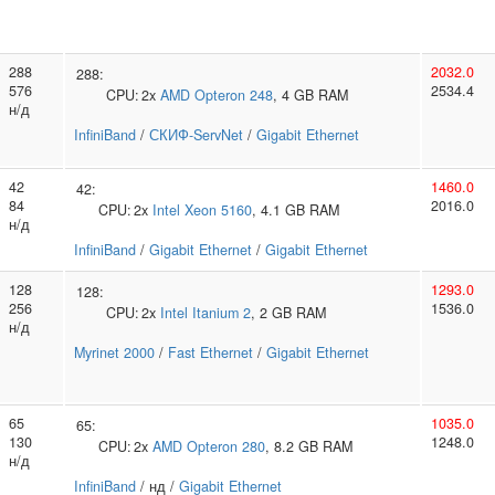
288
2032.0
288:
576
2534.4
CPU:
2x
AMD
Opteron 248
, 4 GB RAM
н/д
InfiniBand
/
СКИФ-ServNet
/
Gigabit Ethernet
42
1460.0
42:
84
2016.0
CPU:
2x
Intel
Xeon 5160
, 4.1 GB RAM
н/д
InfiniBand
/
Gigabit Ethernet
/
Gigabit Ethernet
128
1293.0
128:
256
1536.0
CPU:
2x
Intel
Itanium 2
, 2 GB RAM
н/д
Myrinet 2000
/
Fast Ethernet
/
Gigabit Ethernet
65
1035.0
65:
130
1248.0
CPU:
2x
AMD
Opteron 280
, 8.2 GB RAM
н/д
InfiniBand
/ нд /
Gigabit Ethernet