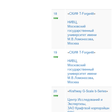
18
«
СКИФ T-Forge48
»
new
НИВЦ
,
Московский
государственный
университет имени
М.В.Ломоносова
,
Москва
19
«
СКИФ T-Forge48
»
new
НИВЦ
,
Московский
государственный
университет имени
М.В.Ломоносова
,
Москва
20
«
Kraftway G-Scale b-Series
»
new
Центр Исследований и
Экспертизы
,
ЗАО Крафтвэй корпорэйшн