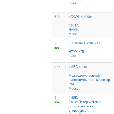
Киев
6
▽
«
СКИФ К-1000
»
ОИПИ
,
НАНБ
,
Минск
7
«
uSystem XScale 2TX
»
new
НТУУ 'КПИ'
,
Киев
8
▽
«
МВС-6000
»
Межведомственный
суперкомпьютерный центр
,
РАН
,
Москва
9
ГИВК
,
Санкт‑Петербургский
new
политехнический
университет
,