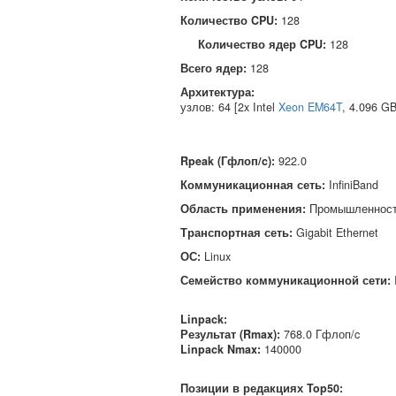
Количество CPU:
128
Количество ядер CPU:
128
Всего ядер:
128
Архитектура:
узлов: 64 [2x Intel
Xeon EM64T
, 4.096 G
Rpeak (Гфлоп/c)
:
922.0
Коммуникационная сеть
:
InfiniBand
Область применения
:
Промышленнос
Транспортная сеть
:
Gigabit Ethernet
ОС
:
Linux
Семейство коммуникационной сети
:
Linpack:
Результат (Rmax):
768.0 Гфлоп/c
Linpack Nmax
:
140000
Позиции в редакциях Top50: