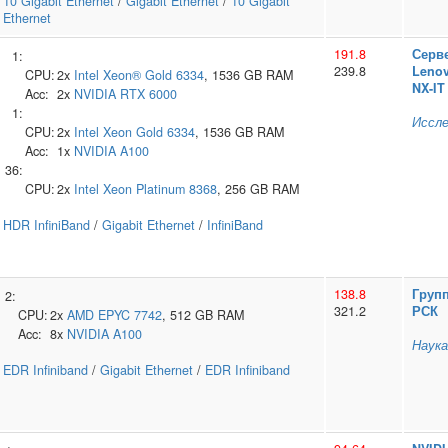
10 Gigabit Ethernet
/
Gigabit Ethernet
/
10 Gigabit
Ethernet
191.8
Серв
1:
239.8
Leno
CPU:
2x
Intel
Xeon® Gold 6334
, 1536 GB RAM
NX-IT
Acc:
2x
NVIDIA
RTX 6000
1:
Иссле
CPU:
2x
Intel
Xeon Gold 6334
, 1536 GB RAM
Acc:
1x
NVIDIA
A100
36:
CPU:
2x
Intel
Xeon Platinum 8368
, 256 GB RAM
HDR InfiniBand
/
Gigabit Ethernet
/
InfiniBand
138.8
Груп
2:
321.2
РСК
CPU:
2x
AMD
EPYC 7742
, 512 GB RAM
Acc:
8x
NVIDIA
A100
Наука
EDR Infiniband
/
Gigabit Ethernet
/
EDR Infiniband