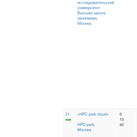
исследовательский
университет
Высшая школа
экономики
,
Москва
21
«
HPC park cloud
»
5
10
new
HPC-park
,
40
Москва