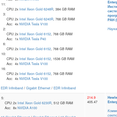
Enter
11:
Инсти
CPU:
2x
Intel
Xeon Gold 6248R
, 384 GB RAM
сист
3:
прог
CPU:
2x
Intel
Xeon Gold 6240R
, 768 GB RAM
РАН 
Acc:
4x
NVIDIA
Tesla V100
Наука
2:
CPU:
2x
Intel
Xeon Gold 6152
, 768 GB RAM
Acc:
1x
NVIDIA
Tesla P40
6:
CPU:
2x
Intel
Xeon Gold 6152
, 768 GB RAM
10:
CPU:
2x
Intel
Xeon Gold 6152
, 1536 GB RAM
Acc:
4x
NVIDIA
Tesla V100
16:
CPU:
2x
Intel
Xeon Gold 6152
, 768 GB RAM
Acc:
4x
NVIDIA
Tesla V100
EDR Infiniband
/
Gigabit Ethernet
/
EDR Infiniband
214.9
Hewle
5:
405.47
Enter
CPU:
2x
Intel
Xeon Gold 6230R
, 512 GB RAM
Acc:
8x
NVIDIA
A100
Комм
сект