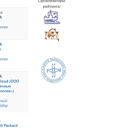
Организаторы
рейтинга:
кс
A
vices
A
r
vices
A
Cloud (ООО
ачные
логии»)
чный
йдер
x
tt Packard