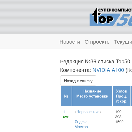
Новости
О проекте
Текущи
Редакция №36 списка Top50 
Компонента:
NVIDIA A100
(Ко
Назад к списку
Название
Узлов
№
Место установки
Проц.
Ускор.
1
«
Червоненкис
»
199
398
new
Яндекс
,
1592
Москва