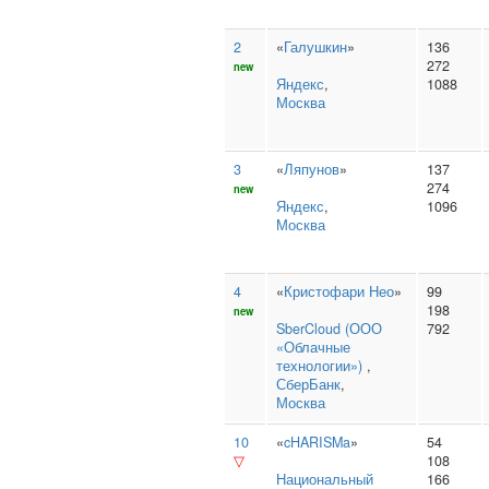
2
«
Галушкин
»
136
272
new
Яндекс
,
1088
Москва
3
«
Ляпунов
»
137
274
new
Яндекс
,
1096
Москва
4
«
Кристофари Нео
»
99
198
new
SberCloud (ООО
792
«Облачные
технологии»)
,
СберБанк
,
Москва
10
«
cHARISMa
»
54
▽
108
Национальный
166