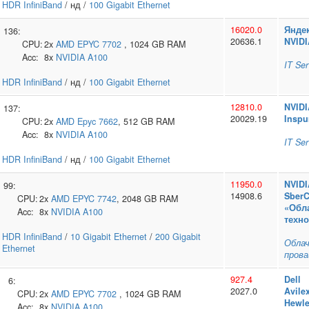
HDR InfiniBand
/ нд /
100 Gigabit Ethernet
16020.0
Янде
136:
20636.1
NVIDI
CPU:
2x
AMD
EPYC 7702
, 1024 GB RAM
Acc:
8x
NVIDIA
A100
IT Ser
HDR InfiniBand
/ нд /
100 Gigabit Ethernet
12810.0
NVIDI
137:
20029.19
Inspu
CPU:
2x
AMD
Epyc 7662
, 512 GB RAM
Acc:
8x
NVIDIA
A100
IT Ser
HDR InfiniBand
/ нд /
100 Gigabit Ethernet
11950.0
NVIDI
99:
14908.6
Sber
CPU:
2x
AMD
EPYC 7742
, 2048 GB RAM
«Обл
Acc:
8x
NVIDIA
A100
техно
HDR InfiniBand
/
10 Gigabit Ethernet
/
200 Gigabit
Обла
Ethernet
прова
927.4
Dell
6:
2027.0
Avile
CPU:
2x
AMD
EPYC 7702
, 1024 GB RAM
Hewle
Acc:
8x
NVIDIA
A100