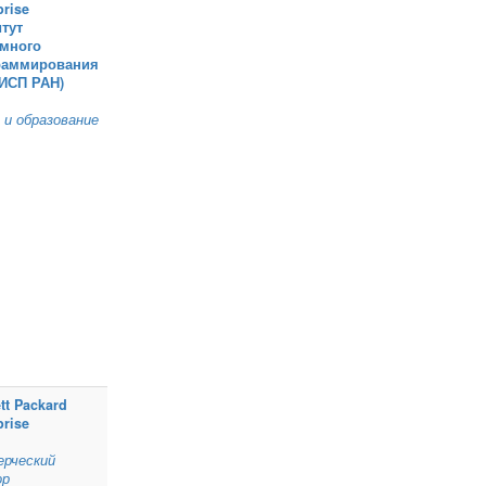
prise
тут
емного
раммирования
(ИСП РАН)
 и образование
tt Packard
prise
ерческий
ор