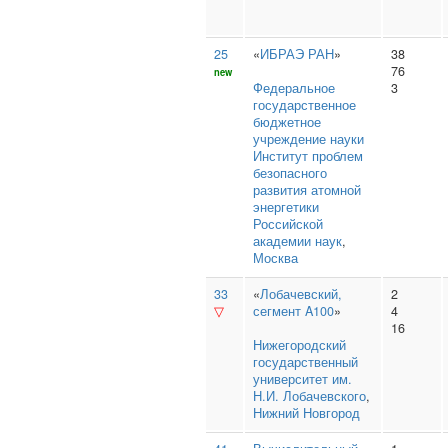
25
«
ИБРАЭ РАН
»
38
76
new
Федеральное
3
государственное
бюджетное
учреждение науки
Институт проблем
безопасного
развития атомной
энергетики
Российской
академии наук
,
Москва
33
«
Лобачевский,
2
▽
сегмент A100
»
4
16
Нижегородский
государственный
университет им.
Н.И. Лобачевского
,
Нижний Новгород