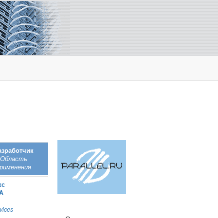
азработчик
Область
рименения
кс
A
vices