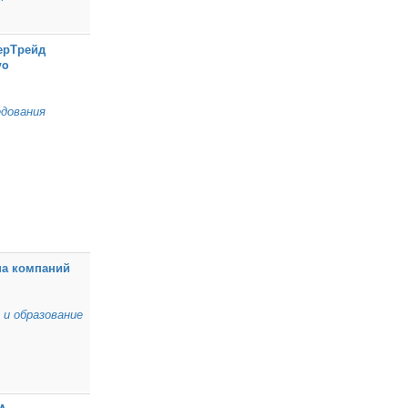
ерТрейд
vo
дования
па компаний
 и образование