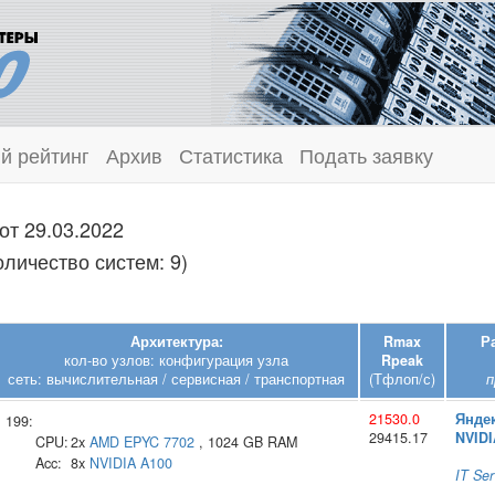
й рейтинг
Архив
Статистика
Подать заявку
от 29.03.2022
личество систем: 9)
Архитектура:
Rmax
Р
кол-во узлов: конфигурация узла
Rpeak
сеть: вычислительная / сервисная / транспортная
(Тфлоп/с)
п
21530.0
Янде
199:
29415.17
NVIDI
CPU:
2x
AMD
EPYC 7702
, 1024 GB RAM
Acc:
8x
NVIDIA
A100
IT Ser