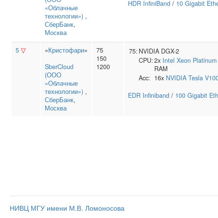
HDR InfiniBand
/
10 Gigabit Eth
«Облачные
технологии»)
,
СберБанк
,
Москва
5
▽
«
Кристофари
»
75
75:
NVIDIA DGX-2
150
CPU:
2x
Intel
Xeon Platinum
SberCloud
1200
RAM
(ООО
Acc:
16x
NVIDIA
Tesla V10
«Облачные
технологии»)
,
EDR Infiniband
/
100 Gigabit Et
СберБанк
,
Москва
НИВЦ МГУ имени М.В. Ломоносова