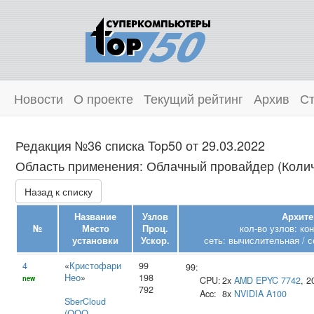
Новости
О проекте
Текущий рейтинг
Архив
Ст
Редакция №36 списка Top50 от 29.03.2022
Область применения: Облачный провайдер (Колич
Назад к списку
Название
Узлов
Архите
№
Место
Проц.
кол-во узлов: ко
установки
Ускор.
сеть: вычислительная / с
4
«
Кристофари
99
99:
Нео
»
198
new
CPU:
2x
AMD
EPYC 7742
, 
792
Acc:
8x
NVIDIA
A100
SberCloud
(ООО