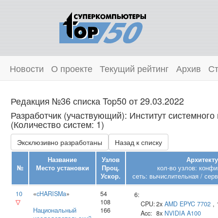
Новости
О проекте
Текущий рейтинг
Архив
Ст
Редакция №36 списка Top50 от 29.03.2022
Разработчик (участвующий): Институт системног
(Количество систем: 1)
Эксклюзивно разработаны
Назад к списку
Название
Узлов
Архитекту
№
Место установки
Проц.
кол-во узлов: конфи
Ускор.
сеть: вычислительная / серв
10
«
cHARISMa
»
54
6:
▽
108
CPU:
2x
AMD
EPYC 7702
,
Национальный
166
Acc:
8x
NVIDIA
A100