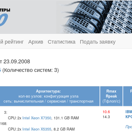
й рейтинг
Архив
Статистика
Подать заявку
т 23.09.2008
5
(Количество систем: 3)
Архитектура:
Rmax
кол-во узлов: конфигурация узла
Rpeak
сеть: вычислительная / сервисная / транспортная
(Тфлоп/с)
10.6
IB
3:
14.3
КР
CPU:
2x
Intel
Xeon X7350
, 131.1 GB RAM
168:
Пр
CPU:
2x
Intel
Xeon X5355
, 8.2 GB RAM