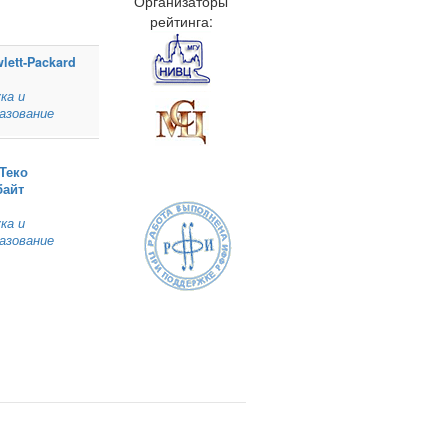
Организаторы
рейтинга:
lett‑Packard
ка и
азование
Теко
байт
ка и
азование