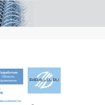
Разработчик
Область
применения
M
ОК
омышленность