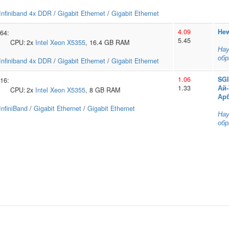
Infiniband 4x DDR
/
Gigabit Ethernet
/
Gigabit Ethernet
4.09
Hew
64:
5.45
CPU:
2x
Intel
Xeon X5355
, 16.4 GB RAM
Нау
обр
Infiniband 4x DDR
/
Gigabit Ethernet
/
Gigabit Ethernet
1.06
SGI
16:
1.33
Ай‑
CPU:
2x
Intel
Xeon X5355
, 8 GB RAM
Ар
InfiniBand
/
Gigabit Ethernet
/
Gigabit Ethernet
Нау
обр