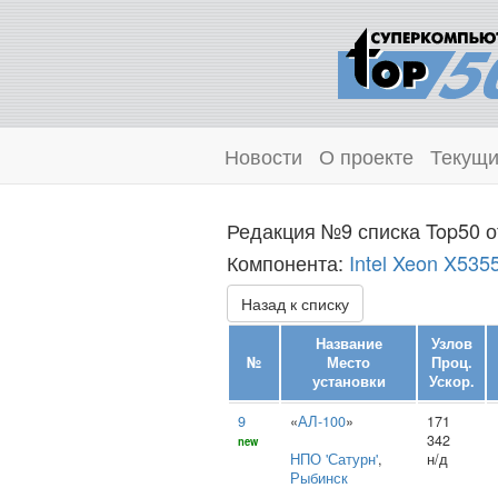
Новости
О проекте
Текущи
Редакция №9 списка Top50 о
Компонента:
Intel Xeon X535
Назад к списку
Название
Узлов
№
Место
Проц.
установки
Ускор.
9
«
АЛ-100
»
171
342
new
НПО 'Сатурн'
,
н/д
Рыбинск