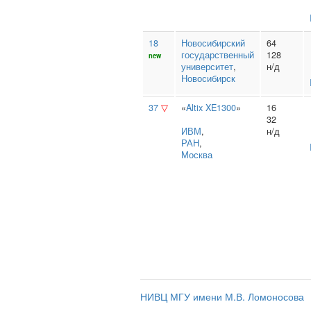
18
Новосибирский
64
государственный
128
new
университет
,
н/д
Новосибирск
37
▽
«
Altix XE1300
»
16
32
ИВМ
,
н/д
РАН
,
Москва
НИВЦ МГУ имени М.В. Ломоносова