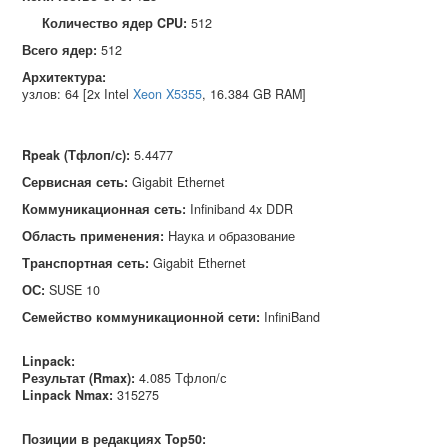
Количество ядер CPU:
512
Всего ядер:
512
Архитектура:
узлов: 64 [2x Intel
Xeon X5355
, 16.384 GB RAM]
Rpeak (Тфлоп/с)
:
5.4477
Сервисная сеть
:
Gigabit Ethernet
Коммуникационная сеть
:
Infiniband 4x DDR
Область применения
:
Наука и образование
Транспортная сеть
:
Gigabit Ethernet
ОС
:
SUSE 10
Семейство коммуникационной сети
:
InfiniBand
Linpack:
Результат (Rmax):
4.085 Тфлоп/с
Linpack Nmax
:
315275
Позиции в редакциях Top50: