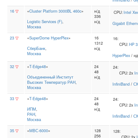
InfiniBand
/
Gi
16
▽
«
Cluster Platform 3000BL 460c
»
н/д
CPU:
Intel
Xe
336
Logistic Services (F)
,
н/д
Gigabit Ethern
Москва
23
▽
«
SuperDome HyperPlex
»
16
16:
1312
CPU:
HP
3
СберБанк
,
н/д
Москва
HyperPlex
/ нд
32
▽
«
T-Edge48
»
24
24:
48
CPU:
2x
In
Объединенный Институт
н/д
Высоких Температур РАН
,
InfiniBand
/
СК
Москва
33
▽
«
T-Edge48
»
24
24:
48
CPU:
2x
In
ИПМ
,
н/д
РАН
,
InfiniBand
/
СК
Москва
35
▽
«
МВС-6000
»
128
128:
256
CPU:
2x
I