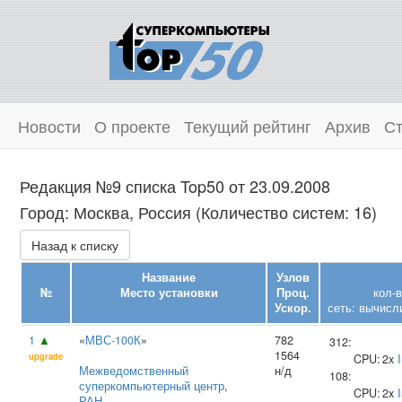
Новости
О проекте
Текущий рейтинг
Архив
Ст
Редакция №9 списка Top50 от 23.09.2008
Город: Москва, Россия (Количество систем: 16)
Назад к списку
Название
Узлов
№
Место установки
Проц.
кол-
Ускор.
сеть: вычисл
1
▲
«
МВС-100К
»
782
312:
1564
upgrade
CPU:
2x
I
Межведомственный
н/д
108:
суперкомпьютерный центр
,
CPU:
2x
I
РАН
,