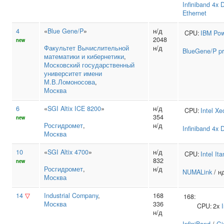
Infiniband 4x
Ethernet
4
«
Blue Gene/P
»
н/д
CPU:
IBM
Pow
2048
new
Факультет Вычислительной
н/д
BlueGene/P pr
математики и кибернетики
,
Московский государственный
университет имени
М.В.Ломоносова
,
Москва
6
«
SGI Altix ICE 8200
»
н/д
CPU:
Intel
Xe
354
new
Росгидромет
,
н/д
Infiniband 4x
Москва
10
«
SGI Altix 4700
»
н/д
CPU:
Intel
Ita
832
new
Росгидромет
,
н/д
NUMALink
/ нд
Москва
14
▽
Industrial Company
,
168
168:
Москва
336
CPU:
2x
I
н/д