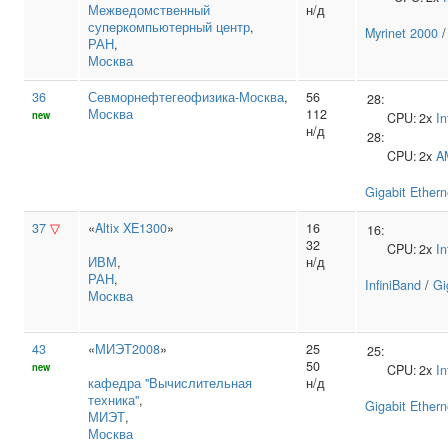
Межведомственный
н/д
суперкомпьютерный центр
,
Myrinet 2000
РАН
,
Москва
36
Севморнефтегеофизика‑Москва
,
56
28:
Москва
112
new
CPU:
2x
In
н/д
28:
CPU:
2x
A
Gigabit Ethern
37
▽
«
Altix XE1300
»
16
16:
32
CPU:
2x
In
ИВМ
,
н/д
РАН
,
InfiniBand
/
Gi
Москва
43
«
МИЭТ2008
»
25
25:
50
new
CPU:
2x
In
кафедра "Вычислительная
н/д
техника"
,
Gigabit Ethern
МИЭТ
,
Москва