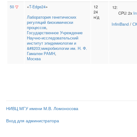
50
▽
«
T-Edge24
»
12
12:
24
CPU:
2x
In
Лаборатория генетических
н/д
регуляций биохимически
InfiniBand
/
СК
процессов
,
Государственное Учреждение
Научно‑исследовательский
институт эпидемиологии и
&#8203;микробиологии им. Н. Ф.
Гамалеи РАМН
,
Москва
НИВЦ МГУ имени М.В. Ломоносова
Вход для администратора