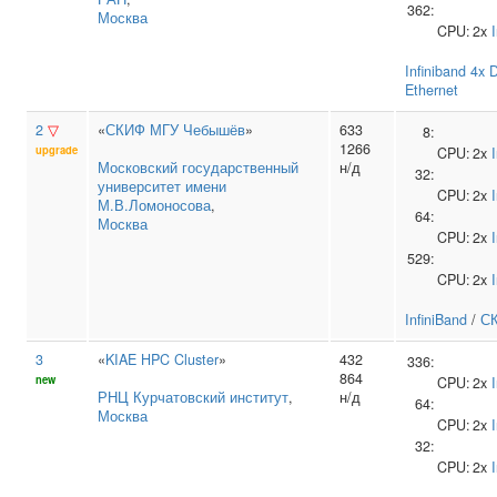
362:
Москва
CPU:
2x
I
Infiniband 4x
Ethernet
2
▽
«
СКИФ МГУ Чебышёв
»
633
8:
1266
upgrade
CPU:
2x
I
Московский государственный
н/д
32:
университет имени
CPU:
2x
I
М.В.Ломоносова
,
64:
Москва
CPU:
2x
I
529:
CPU:
2x
I
InfiniBand
/
СК
3
«
KIAE HPC Cluster
»
432
336:
864
new
CPU:
2x
I
РНЦ Курчатовский институт
,
н/д
64:
Москва
CPU:
2x
I
32:
CPU:
2x
I