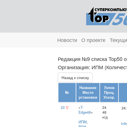
Новости
О проекте
Текущи
Редакция №9 списка Top50 о
Организация: ИПМ (Количест
Назад к списку
Название
Узлов
№
Место
Проц.
установки
Ускор.
33
▽
«
T-
24
24:
Edge48
»
48
н/д
ИПМ
,
Inf
РАН
,