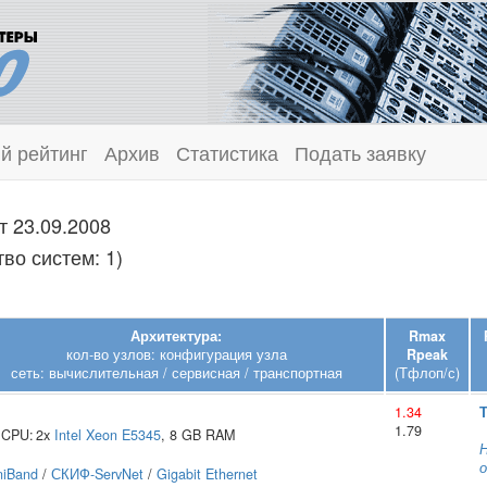
й рейтинг
Архив
Статистика
Подать заявку
т 23.09.2008
во систем: 1)
Архитектура:
Rmax
кол-во узлов: конфигурация узла
Rpeak
сеть: вычислительная / сервисная / транспортная
(Тфлоп/с)
1.34
1.79
CPU:
2x
Intel
Xeon E5345
, 8 GB RAM
Н
о
iniBand
/
СКИФ-ServNet
/
Gigabit Ethernet