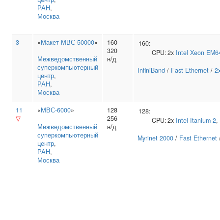
РАН
,
Москва
3
«
Макет МВС-50000
»
160
160:
320
CPU:
2x
Intel
Xeon EM6
Межведомственный
н/д
суперкомпьютерный
InfiniBand
/
Fast Ethernet
/
2
центр
,
РАН
,
Москва
11
«
МВС-6000
»
128
128:
▽
256
CPU:
2x
Intel
Itanium 2
,
Межведомственный
н/д
суперкомпьютерный
Myrinet 2000
/
Fast Ethernet
центр
,
РАН
,
Москва