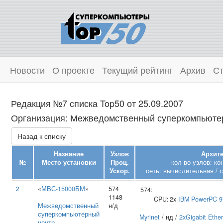
Новости
О проекте
Текущий рейтинг
Архив
Ст
Редакция №7 списка Top50 от 25.09.2007
Организация: Межведомственный суперкомпьютерн
Назад к списку
Название
Узлов
Архите
№
Место установки
Проц.
кол-во узлов: к
Ускор.
сеть: вычислительная / 
2
«
МВС-15000БМ
»
574
574:
1148
CPU:
2x
IBM
PowerPC 9
Межведомственный
н/д
суперкомпьютерный
Myrinet
/ нд /
2xGigabit Ethe
центр
,