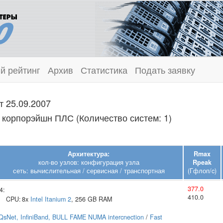
й рейтинг
Архив
Статистика
Подать заявку
т 25.09.2007
корпорэйшн ПЛС (Количество систем: 1)
Архитектура:
Rmax
кол-во узлов: конфигурация узла
Rpeak
сеть: вычислительная / сервисная / транспортная
(Гфлоп/c)
377.0
4:
410.0
CPU:
8x
Intel
Itanium 2
, 256 GB RAM
QsNet, InfiniBand, BULL FAME NUMA intercnection
/
Fast