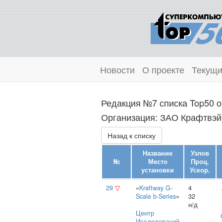
Новости
О проекте
Текущи
Редакция №7 списка Top50 о
Организация: ЗАО Крафтвэй 
Назад к списку
Название
Узлов
№
Место
Проц.
установки
Ускор.
29
▽
«
Kraftway G-
4
Scale b-Series
»
32
н/д
Центр
Исследований