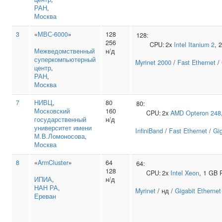
РАН
,
Москва
3
«
МВС-6000
»
128
128:
256
CPU:
2x
Intel
Itanium 2
, 
Межведомственный
н/д
суперкомпьютерный
Myrinet 2000
/
Fast Ethernet
/
центр
,
РАН
,
Москва
7
НИВЦ
,
80
80:
Московский
160
CPU:
2x
AMD
Opteron 248
государственный
н/д
университет имени
InfiniBand
/
Fast Ethernet
/
Gig
М.В.Ломоносова
,
Москва
8
«
ArmCluster
»
64
64:
128
CPU:
2x
Intel
Xeon
, 1 GB
ИПИА
,
н/д
НАН РА
,
Myrinet
/ нд /
Gigabit Ethernet
Ереван