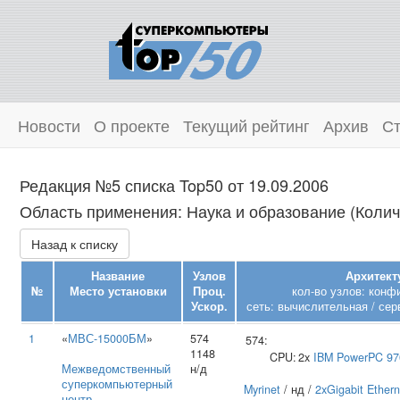
Новости
О проекте
Текущий рейтинг
Архив
Ст
Редакция №5 списка Top50 от 19.09.2006
Область применения: Наука и образование (Колич
Назад к списку
Название
Узлов
Архитект
№
Место установки
Проц.
кол-во узлов: конф
Ускор.
сеть: вычислительная / сер
1
«
МВС-15000БМ
»
574
574:
1148
CPU:
2x
IBM
PowerPC 97
Межведомственный
н/д
суперкомпьютерный
Myrinet
/ нд /
2xGigabit Ethern
центр
,