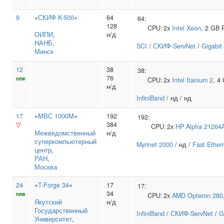
9
«
СКИФ K-500
»
64
64:
128
CPU:
2x
Intel
Xeon
, 2 GB
ОИПИ
,
н/д
НАНБ
,
SCI
/
СКИФ-ServNet
/
Gigabit
Минск
12
38
38:
76
new
CPU:
2x
Intel
Itanium 2
, 4
н/д
InfiniBand
/ нд / нд
17
«
МВС 1000М
»
192
192:
▽
384
CPU:
2x
HP
Alpha 21264
Межведомственный
н/д
суперкомпьютерный
Myrinet 2000
/ нд /
Fast Ether
центр
,
РАН
,
Москва
24
«
T-Forge 34
»
17
17:
34
new
CPU:
2x
AMD
Opteron 280
Якутский
н/д
Государственный
InfiniBand
/
СКИФ-ServNet
/
G
Университет
,