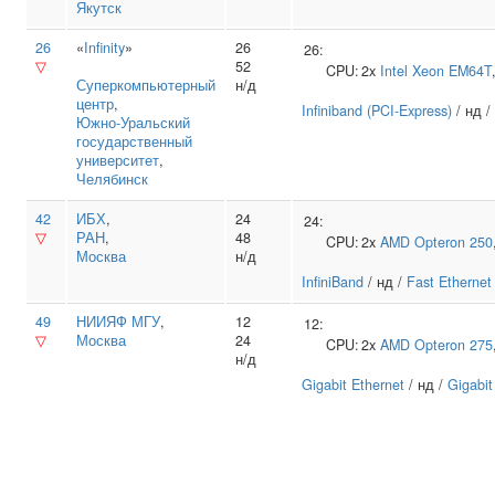
Якутск
26
«
Infinity
»
26
26:
▽
52
CPU:
2x
Intel
Xeon EM64T
Суперкомпьютерный
н/д
центр
,
Infiniband (PCI-Express)
/ нд /
Южно‑Уральский
государственный
университет
,
Челябинск
42
ИБХ
,
24
24:
▽
РАН
,
48
CPU:
2x
AMD
Opteron 250
Москва
н/д
InfiniBand
/ нд /
Fast Ethernet
49
НИИЯФ МГУ
,
12
12:
▽
Москва
24
CPU:
2x
AMD
Opteron 275
н/д
Gigabit Ethernet
/ нд /
Gigabit