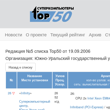
Новости
О проекте
Текущий рейтинг
Архив
Ст
Редакция №5 списка Top50 от 19.09.2006
Организация: Южно‑Уральский государственный ун
Назад к списку
Название
Узлов
Архит
№
Место установки
Проц.
кол-во узлов: 
Ускор.
сеть: вычислительная /
26
▽
«
Infinity
»
26
26:
52
CPU:
2x
Intel
Xeon EM6
Суперкомпьютерный
н/д
центр
,
Infiniband (PCI-Express)
/ нд
Южно‑Уральский