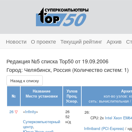
Новости
О проекте
Текущий рейтинг
Архив
Ст
Редакция №5 списка Top50 от 19.09.2006
Город: Челябинск, Россия (Количество систем: 1)
Назад к списку
Название
Узлов
Архит
№
Место установки
Проц.
кол-во узлов: 
Ускор.
сеть: вычислительная /
26
▽
«
Infinity
»
26
26:
52
CPU:
2x
Intel
Xeon EM6
Суперкомпьютерный
н/д
центр
,
Infiniband (PCI-Express)
/ нд
Южно‑Уральский