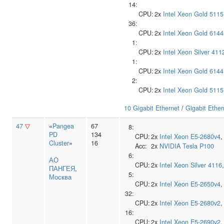
14:
CPU:
2x
Intel
Xeon Gold 5115
36:
CPU:
2x
Intel
Xeon Gold 6144
1:
CPU:
2x
Intel
Xeon Silver 411
1:
CPU:
2x
Intel
Xeon Gold 6144
2:
CPU:
2x
Intel
Xeon Gold 5115
10 Gigabit Ethernet
/
Gigabit Ether
47
▽
«
Pangea
67
8:
PD
134
CPU:
2x
Intel
Xeon E5-2680v4
,
Cluster
»
16
Acc:
2x
NVIDIA
Tesla P100
6:
АО
CPU:
2x
Intel
Xeon Silver 4116
ПАНГЕЯ
,
5:
Москва
CPU:
2x
Intel
Xeon E5-2650v4
,
32:
CPU:
2x
Intel
Xeon E5-2680v2
,
16:
CPU:
2x
Intel
Xeon E5-2690v2
,