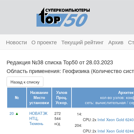
Новости
О проекте
Текущий рейтинг
Архив
Ст
Редакция №38 списка Top50 от 28.03.2023
Область применения: Геофизика (Количество сист
Назад к списку
Название
Узлов
Архитек
№
Место
Проц.
кол-во узлов: кон
установки
Ускор.
сеть: вычислительная / се
20
▲
НОВАТЭК
272
14:
НТЦ
,
544
CPU:
2x
Intel
Xeon Gold 6240
Тюмень
н/д
204:
CPU:
2x
Intel
Xeon Gold 6244