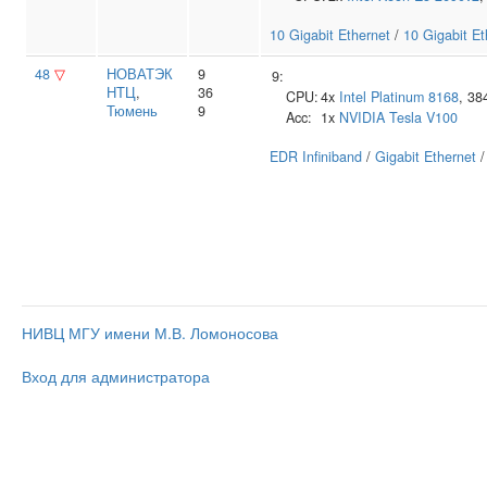
10 Gigabit Ethernet
/
10 Gigabit Et
48
▽
НОВАТЭК
9
9:
НТЦ
,
36
CPU:
4x
Intel
Platinum 8168
, 3
Тюмень
9
Acc:
1x
NVIDIA
Tesla V100
EDR Infiniband
/
Gigabit Ethernet
НИВЦ МГУ имени М.В. Ломоносова
Вход для администратора