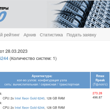
й рейтинг
Архив
Статистика
Подать заявку
от 28.03.2023
 6244
(Количество систем: 1)
Архитектура:
Rmax
кол-во узлов: конфигурация узла
Rpeak
сеть: вычислительная / сервисная / транспортная
(Тфлоп/с)
273.28
4:
496.87
CPU:
2x
Intel
Xeon Gold 6240
, 128 GB RAM
4:
CPU:
2x
Intel
Xeon Gold 6244
, 128 GB RAM