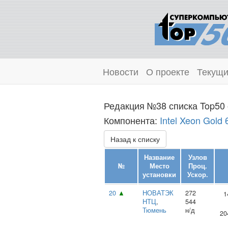
Новости
О проекте
Текущи
Редакция №38 списка Top50 
Компонента:
Intel Xeon Gold
Назад к списку
Название
Узлов
№
Место
Проц.
установки
Ускор.
20
▲
НОВАТЭК
272
1
НТЦ
,
544
Тюмень
н/д
20