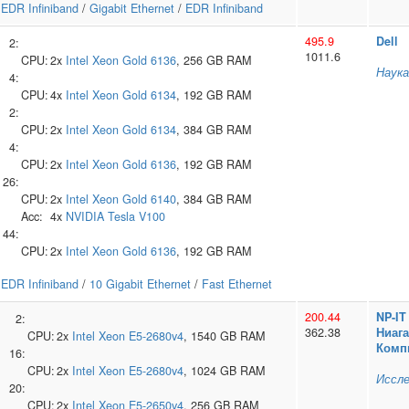
EDR Infiniband
/
Gigabit Ethernet
/
EDR Infiniband
495.9
Dell
2:
1011.6
CPU:
2x
Intel
Xeon Gold 6136
, 256 GB RAM
Наука
4:
CPU:
4x
Intel
Xeon Gold 6134
, 192 GB RAM
2:
CPU:
2x
Intel
Xeon Gold 6134
, 384 GB RAM
4:
CPU:
2x
Intel
Xeon Gold 6136
, 192 GB RAM
26:
CPU:
2x
Intel
Xeon Gold 6140
, 384 GB RAM
Acc:
4x
NVIDIA
Tesla V100
44:
CPU:
2x
Intel
Xeon Gold 6136
, 192 GB RAM
EDR Infiniband
/
10 Gigabit Ethernet
/
Fast Ethernet
200.44
NP-IT
2:
362.38
Ниаг
CPU:
2x
Intel
Xeon E5-2680v4
, 1540 GB RAM
Комп
16:
CPU:
2x
Intel
Xeon E5-2680v4
, 1024 GB RAM
Иссле
20:
CPU:
2x
Intel
Xeon E5-2650v4
, 256 GB RAM