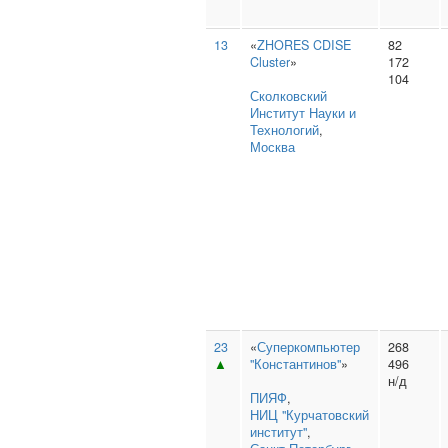
13
«
ZHORES CDISE
82
Cluster
»
172
104
Сколковский
Институт Науки и
Технологий
,
Москва
23
«
Суперкомпьютер
268
▲
"Константинов"
»
496
н/д
ПИЯФ
,
НИЦ "Курчатовский
институт"
,