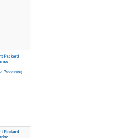
tt Packard
prise
c Processing
tt Packard
prise