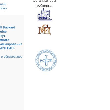
Организаторы
чный
рейтинга:
йдер
x
tt Packard
prise
тут
емного
раммирования
(ИСП РАН)
 и образование