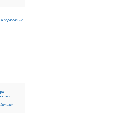
 и образование
ара
ьютерс
дования