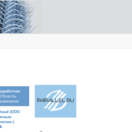
азработчик
Область
рименения
Cloud (ООО
ачные
логии»)
A