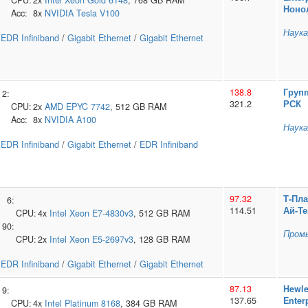
CPU:
2x
Intel
Xeon Gold 6148
, 768 GB RAM
Ноно
Acc:
8x
NVIDIA
Tesla V100
Наука
EDR Infiniband
/
Gigabit Ethernet
/
Gigabit Ethernet
138.8
Груп
2:
321.2
РСК
CPU:
2x
AMD
EPYC 7742
, 512 GB RAM
Acc:
8x
NVIDIA
A100
Наука
EDR Infiniband
/
Gigabit Ethernet
/
EDR Infiniband
97.32
Т‑Пл
6:
114.51
Ай‑Те
CPU:
4x
Intel
Xeon E7-4830v3
, 512 GB RAM
90:
Пром
CPU:
2x
Intel
Xeon E5-2697v3
, 128 GB RAM
EDR Infiniband
/
Gigabit Ethernet
/
Gigabit Ethernet
87.13
Hewle
9:
137.65
Enter
CPU:
4x
Intel
Platinum 8168
, 384 GB RAM