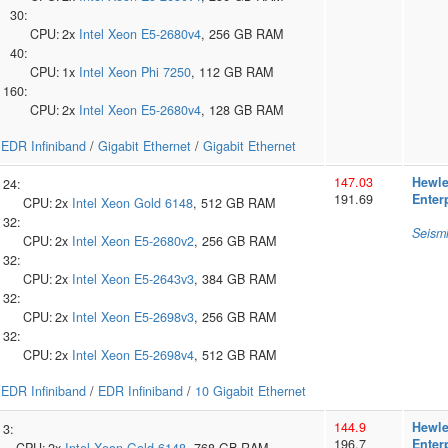
30:
CPU:
2x
Intel
Xeon E5-2680v4
, 256 GB RAM
40:
CPU:
1x
Intel
Xeon Phi 7250
, 112 GB RAM
160:
CPU:
2x
Intel
Xeon E5-2680v4
, 128 GB RAM
EDR Infiniband
/
Gigabit Ethernet
/
Gigabit Ethernet
147.03
Hewle
24:
191.69
Enter
CPU:
2x
Intel
Xeon Gold 6148
, 512 GB RAM
32:
Seismi
CPU:
2x
Intel
Xeon E5-2680v2
, 256 GB RAM
32:
CPU:
2x
Intel
Xeon E5-2643v3
, 384 GB RAM
32:
CPU:
2x
Intel
Xeon E5-2698v3
, 256 GB RAM
32:
CPU:
2x
Intel
Xeon E5-2698v4
, 512 GB RAM
EDR Infiniband
/
EDR Infiniband
/
10 Gigabit Ethernet
144.9
Hewle
3:
196.7
Enter