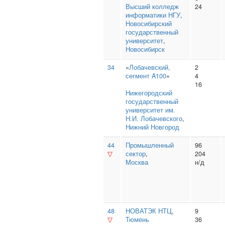
Высший колледж
24
информатики НГУ
,
Новосибирский
государственный
университет
,
Новосибирск
34
«
Лобачевский,
2
сегмент A100
»
4
16
Нижегородский
государственный
университет им.
Н.И. Лобачевского
,
Нижний Новгород
44
Промышленный
96
▽
сектор
,
204
Москва
н/д
48
НОВАТЭК НТЦ
,
9
▽
Тюмень
36