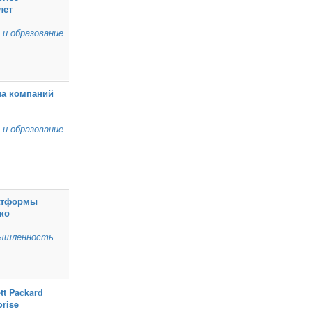
лет
 и образование
па компаний
 и образование
атформы
ко
ышленность
tt Packard
prise