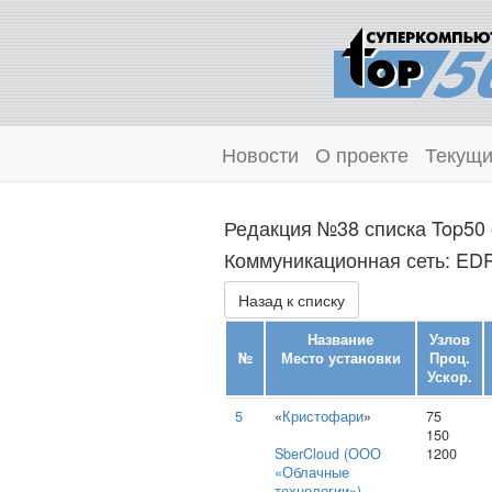
Новости
О проекте
Текущи
Редакция №38 списка Top50 
Коммуникационная сеть: EDR 
Назад к списку
Название
Узлов
№
Место установки
Проц.
Ускор.
5
«
Кристофари
»
75
150
SberCloud (ООО
1200
«Облачные
технологии»)
,