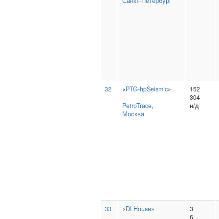
Санкт-Петербург
32
«
PTG-hpSeismic
»
152
304
PetroTrace
,
н/д
Москва
33
«
DLHouse
»
3
6