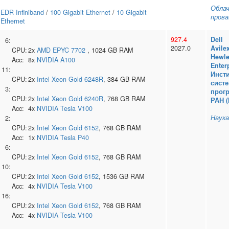
Обла
EDR Infiniband
/
100 Gigabit Ethernet
/
10 Gigabit
прова
Ethernet
927.4
Dell
6:
2027.0
Avile
CPU:
2x
AMD
EPYC 7702
, 1024 GB RAM
Hewle
Acc:
8x
NVIDIA
A100
Enter
11:
Инсти
CPU:
2x
Intel
Xeon Gold 6248R
, 384 GB RAM
сист
3:
прог
CPU:
2x
Intel
Xeon Gold 6240R
, 768 GB RAM
РАН 
Acc:
4x
NVIDIA
Tesla V100
Наука
2:
CPU:
2x
Intel
Xeon Gold 6152
, 768 GB RAM
Acc:
1x
NVIDIA
Tesla P40
6:
CPU:
2x
Intel
Xeon Gold 6152
, 768 GB RAM
10:
CPU:
2x
Intel
Xeon Gold 6152
, 1536 GB RAM
Acc:
4x
NVIDIA
Tesla V100
16:
CPU:
2x
Intel
Xeon Gold 6152
, 768 GB RAM
Acc:
4x
NVIDIA
Tesla V100