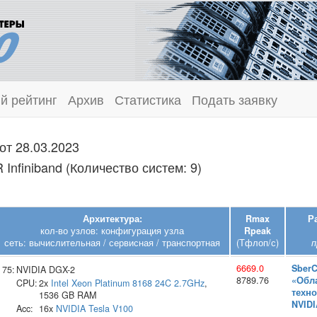
й рейтинг
Архив
Статистика
Подать заявку
от 28.03.2023
Infiniband (Количество систем: 9)
Архитектура:
Rmax
Р
кол-во узлов: конфигурация узла
Rpeak
сеть: вычислительная / сервисная / транспортная
(Тфлоп/с)
п
6669.0
Sber
75:
NVIDIA DGX-2
8789.76
«Обл
CPU:
2x
Intel
Xeon Platinum 8168 24C 2.7GHz
,
техно
1536 GB RAM
NVIDI
Acc:
16x
NVIDIA
Tesla V100