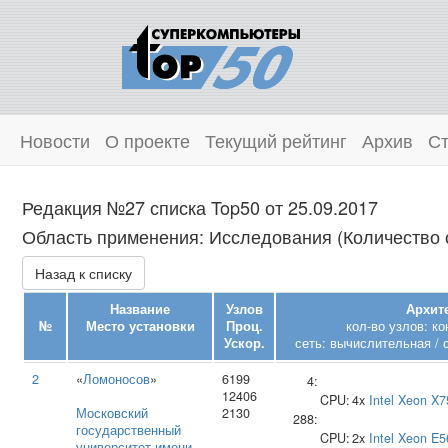
Новости
О проекте
Текущий рейтинг
Архив
Ст
Редакция №27 списка Top50 от 25.09.2017
Область применения: Исследования (Количество с
Назад к списку
Название
Узлов
Архите
№
Место установки
Проц.
кол-во узлов: к
Ускор.
сеть: вычислительная / 
2
«
Ломоносов
»
6199
4:
12406
CPU:
4x
Intel
Xeon X7
Московский
2130
288:
государственный
CPU:
2x
Intel
Xeon E5
университет имени