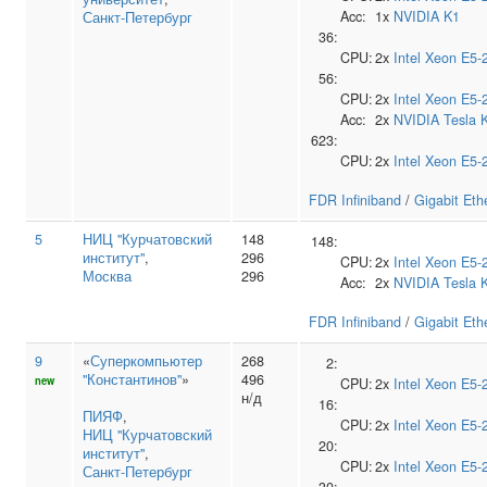
Acc:
1x
NVIDIA
K1
Санкт-Петербург
36:
CPU:
2x
Intel
Xeon E5-
56:
CPU:
2x
Intel
Xeon E5-
Acc:
2x
NVIDIA
Tesla 
623:
CPU:
2x
Intel
Xeon E5-
FDR Infiniband
/
Gigabit Eth
5
НИЦ "Курчатовский
148
148:
институт"
,
296
CPU:
2x
Intel
Xeon E5-
Москва
296
Acc:
2x
NVIDIA
Tesla 
FDR Infiniband
/
Gigabit Eth
9
«
Суперкомпьютер
268
2:
"Константинов"
»
496
new
CPU:
2x
Intel
Xeon E5-
н/д
16:
ПИЯФ
,
CPU:
2x
Intel
Xeon E5-
НИЦ "Курчатовский
20:
институт"
,
CPU:
2x
Intel
Xeon E5-
Санкт-Петербург