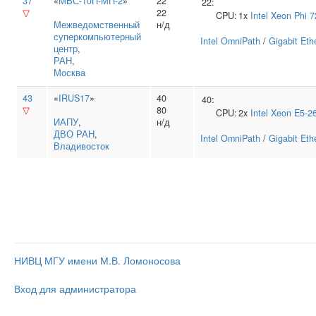
37
«
МВС-10П-МП-2
»
22
22:
▽
22
CPU:
1x
Intel
Xeon Phi 7
Межведомственный
н/д
суперкомпьютерный
Intel OmniPath
/
Gigabit Eth
центр
,
РАН
,
Москва
43
«
IRUS17
»
40
40:
▽
80
CPU:
2x
Intel
Xeon E5-2
ИАПУ
,
н/д
ДВО РАН
,
Intel OmniPath
/
Gigabit Eth
Владивосток
НИВЦ МГУ имени М.В. Ломоносова
Вход для администратора