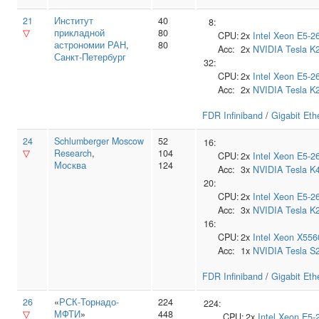
21
Институт
40
8:
▽
прикладной
80
CPU:
2x
Intel
Xeon E5-2
астрономии РАН
,
80
Acc:
2x
NVIDIA
Tesla K
Санкт-Петербург
32:
CPU:
2x
Intel
Xeon E5-2
Acc:
2x
NVIDIA
Tesla K
FDR Infiniband
/
Gigabit Eth
24
Schlumberger Moscow
52
16:
▽
Research
,
104
CPU:
2x
Intel
Xeon E5-2
Москва
124
Acc:
3x
NVIDIA
Tesla K
20:
CPU:
2x
Intel
Xeon E5-2
Acc:
3x
NVIDIA
Tesla K
16:
CPU:
2x
Intel
Xeon X556
Acc:
1x
NVIDIA
Tesla S
FDR Infiniband
/
Gigabit Eth
26
«
РСК-Торнадо-
224
224:
▽
МФТИ
»
448
CPU:
2x
Intel
Xeon E5-