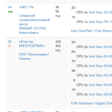
34
«
НКС-1П
»
36
20:
56
new
CPU:
2x
Intel
Xeon E5-2
Сибирский
н/д
16:
суперкомпьютерный
CPU:
1x
Intel
Xeon Phi 7
центр
,
ИВМиМГ СО РАН
,
Intel OmniPath
/
Fast Ethern
Новосибирск
35
«
Кластер
226
20:
▽
ИНГЕОСЕРВИС
»
452
CPU:
2x
Intel
Xeon E5-2
н/д
64:
ООО "Ингеосервис"
,
CPU:
2x
Intel
Xeon E5-2
Тюмень
70:
CPU:
2x
Intel
Xeon E5-2
48:
CPU:
2x
Intel
Xeon E5-2
8:
CPU:
2x
Intel
Xeon E5-2
16:
CPU:
2x
Intel
Xeon E5-2
FDR Infiniband
/
Gigabit Eth