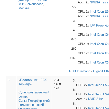
Acc:
2x
NVIDIA
Tesla
М.В.Ломоносова
,
777:
Москва
CPU:
2x
Intel
Xeon E5
Acc:
2x
NVIDIA
Tesla
30:
CPU:
2x
IBM
PowerXCe
40:
CPU:
2x
Intel
Xeon X5
640:
CPU:
2x
Intel
Xeon X5
260:
CPU:
2x
Intel
Xeon X5
4160:
CPU:
2x
Intel
Xeon X5
QDR Infiniband
/
Gigabit Eth
3
«
Политехник - РСК
734
3:
Торнадо
»
1468
CPU:
2x
Intel
Xeon E5-
128
8:
Суперкомпьютерный
CPU:
2x
Intel
Xeon E5-
центр
,
Acc:
1x
NVIDIA
K2
Санкт‑Петербургский
8:
политехнический
CPU:
2x
Intel
Xeon E5-
университет
,