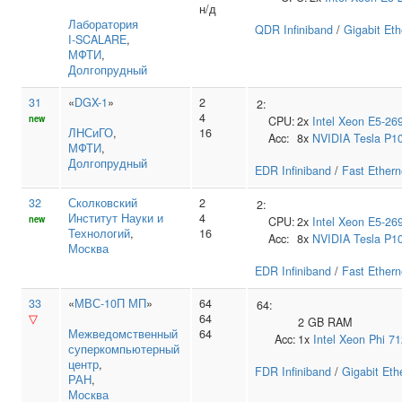
н/д
Лаборатория
QDR Infiniband
/
Gigabit Eth
I‑SCALARE
,
МФТИ
,
Долгопрудный
31
«
DGX-1
»
2
2:
4
new
CPU:
2x
Intel
Xeon E5-26
ЛНСиГО
,
16
Acc:
8x
NVIDIA
Tesla P1
МФТИ
,
Долгопрудный
EDR Infiniband
/
Fast Ethern
32
Сколковский
2
2:
Институт Науки и
4
new
CPU:
2x
Intel
Xeon E5-26
Технологий
,
16
Acc:
8x
NVIDIA
Tesla P1
Москва
EDR Infiniband
/
Fast Ethern
33
«
МВС-10П МП
»
64
64:
▽
64
2 GB RAM
Межведомственный
64
Acc:
1x
Intel
Xeon Phi 7
суперкомпьютерный
центр
,
FDR Infiniband
/
Gigabit Eth
РАН
,
Москва