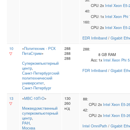
30:
CPU:
2x
Intel
Xeon E5-
40:
CPU:
1x
Intel
Xeon Phi
160:
CPU:
2x
Intel
Xeon E5-
EDR Infiniband
/
Gigabit Eth
10
«
Политехник - РСК
288
288:
▽
ПетаСтрим
»
288
8 GB RAM
288
Acc:
1x
Intel
Xeon Phi 
Суперкомпьютерный
центр
,
FDR Infiniband
/
Gigabit Eth
Санкт‑Петербургский
политехнический
университет
,
Санкт-Петербург
13
«
МВС-10П-О
»
130
88:
▽
260
CPU:
2x
Intel
Xeon E5-2
Межведомственный
н/д
42:
суперкомпьютерный
CPU:
2x
Intel
Xeon E5-2
центр
,
РАН
,
Intel OmniPath
/
Gigabit Eth
Москва