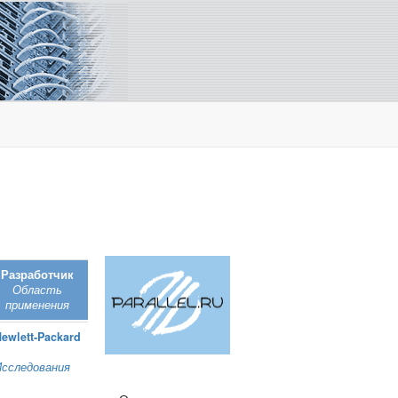
Разработчик
Область
применения
ewlett‑Packard
Исследования