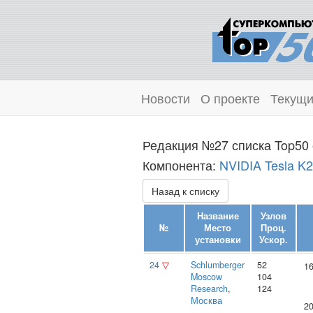
Новости
О проекте
Текущи
Редакция №27 списка Top50 
Компонента:
NVIDIA Tesla K
Назад к списку
Название
Узлов
№
Место
Проц.
установки
Ускор.
24
▽
Schlumberger
52
16
Moscow
104
Research
,
124
Москва
20