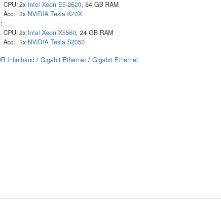
CPU:
2x
Intel
Xeon E5-2620
, 64 GB RAM
Acc:
3x
NVIDIA
Tesla K20X
:
CPU:
2x
Intel
Xeon X5560
, 24 GB RAM
Acc:
1x
NVIDIA
Tesla S2050
R Infiniband
/
Gigabit Ethernet
/
Gigabit Ethernet