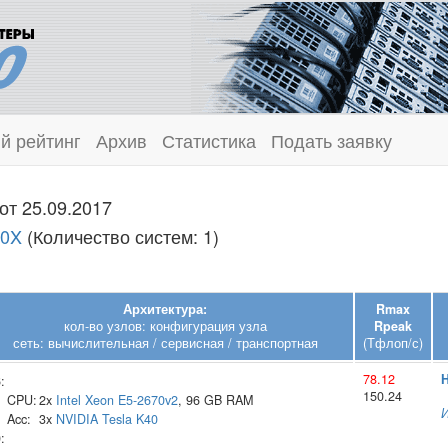
й рейтинг
Архив
Статистика
Подать заявку
от 25.09.2017
20X
(Количество систем: 1)
Архитектура:
Rmax
кол-во узлов: конфигурация узла
Rpeak
сеть: вычислительная / сервисная / транспортная
(Тфлоп/с)
78.12
H
:
150.24
CPU:
2x
Intel
Xeon E5-2670v2
, 96 GB RAM
Acc:
3x
NVIDIA
Tesla K40
: