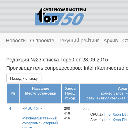
Новости
О проекте
Текущий рейтинг
Архив
Ст
Редакция №23 списка Top50 от 28.09.2015
Производитель сопроцессоров: Intel (Количество с
Назад к списку
Название
Узлов
Архит
№
Место установки
Проц.
кол-во узлов: 
Ускор.
сеть: вычислительная /
4
«
МВС-10П
»
208
208:
416
CPU:
2x
Intel
Xeon E5-
Межведомственный
416
Acc:
2x
Intel
Xeon Phi
суперкомпьютерный
центр
,