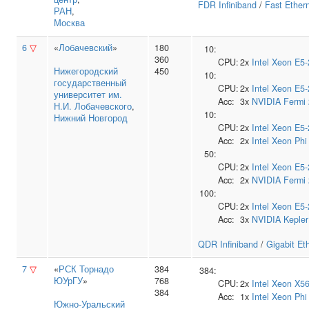
FDR Infiniband
/
Fast Ether
РАН
,
Москва
6
▽
«
Лобачевский
»
180
10:
360
CPU:
2x
Intel
Xeon E5-
Нижегородский
450
10:
государственный
CPU:
2x
Intel
Xeon E5-
университет им.
Acc:
3x
NVIDIA
Fermi
Н.И. Лобачевского
,
10:
Нижний Новгород
CPU:
2x
Intel
Xeon E5-
Acc:
2x
Intel
Xeon Phi
50:
CPU:
2x
Intel
Xeon E5-
Acc:
2x
NVIDIA
Fermi
100:
CPU:
2x
Intel
Xeon E5-
Acc:
3x
NVIDIA
Keple
QDR Infiniband
/
Gigabit Et
7
▽
«
РСК Торнадо
384
384:
ЮУрГУ
»
768
CPU:
2x
Intel
Xeon X5
384
Acc:
1x
Intel
Xeon Phi
Южно‑Уральский