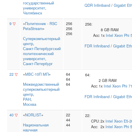
государственный
QDR Infiniband
/
Gigabit Et
университет
,
Челябинск
9
▽
«
Политехник - RSC
256
256:
PetaStream
»
256
8 GB RAM
256
Acc:
1x
Intel
Xeon Phi 
Суперкомпьютерный
центр
,
FDR Infiniband
/
Gigabit Eth
Санкт‑Петербургский
политехнический
университет
,
Санкт-Петербург
22
▽
«
МВС-10П МП
»
64
64:
64
2 GB RAM
Межведомственный
64
Acc:
1x
Intel
Xeon Phi 7
суперкомпьютерный
центр
,
FDR Infiniband
/
Gigabit Eth
РАН
,
Москва
40
▽
«
NORLIST
»
22
22:
44
CPU:
2x
Intel
Xeon E5-2
Национальная
44
Acc:
2x
Intel
Xeon Phi 
научная