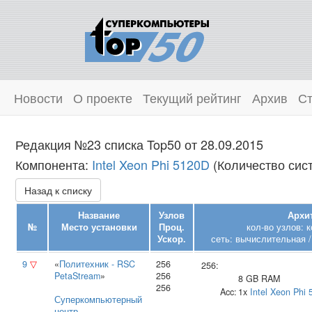
Новости
О проекте
Текущий рейтинг
Архив
Ст
Редакция №23 списка Top50 от 28.09.2015
Компонента:
Intel Xeon Phi 5120D
(Количество сист
Назад к списку
Название
Узлов
Архит
№
Место установки
Проц.
кол-во узлов: 
Ускор.
сеть: вычислительная /
9
▽
«
Политехник - RSC
256
256:
PetaStream
»
256
8 GB RAM
256
Acc:
1x
Intel
Xeon Phi 
Суперкомпьютерный
центр
,