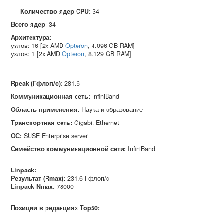
Количество ядер CPU:
34
Всего ядер:
34
Архитектура:
узлов: 16 [2x AMD
Opteron
, 4.096 GB RAM]
узлов: 1 [2x AMD
Opteron
, 8.129 GB RAM]
Rpeak (Гфлоп/c)
:
281.6
Коммуникационная сеть
:
InfiniBand
Область применения
:
Наука и образование
Транспортная сеть
:
Gigabit Ethernet
ОС
:
SUSE Enterprise server
Семейство коммуникационной сети
:
InfiniBand
Linpack:
Результат (Rmax):
231.6 Гфлоп/c
Linpack Nmax
:
78000
Позиции в редакциях Top50: