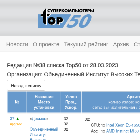
Новости
О проекте
Текущий рейтинг
Архив
Ст
Редакция №38 списка Top50 от 28.03.2023
Организация: Объединенный Институт Высоких Те
Назад к списку
Название
Узлов
Архите
№
Место
Проц.
кол-во узлов: к
установки
Ускор.
сеть: вычислительная / 
37
▲
«
Десмос
»
32
32:
32
upgrade
CPU:
1x
Intel
Xeon E5-165
Объединенный
32
Acc:
1x
AMD
Instinct MI50
Институт
Высоких