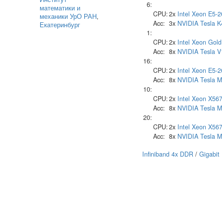
6:
математики и
CPU:
2x
Intel
Xeon E5-2
механики УрО РАН
,
Acc:
3x
NVIDIA
Tesla 
Екатеринбург
1:
CPU:
2x
Intel
Xeon Gold
Acc:
8x
NVIDIA
Tesla 
16:
CPU:
2x
Intel
Xeon E5-2
Acc:
8x
NVIDIA
Tesla 
10:
CPU:
2x
Intel
Xeon X56
Acc:
8x
NVIDIA
Tesla 
20:
CPU:
2x
Intel
Xeon X56
Acc:
8x
NVIDIA
Tesla 
Infiniband 4x DDR
/
Gigabit