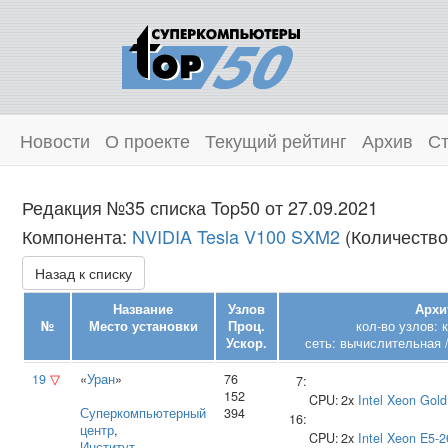
Новости
О проекте
Текущий рейтинг
Архив
Ст
Редакция №35 списка Top50 от 27.09.2021
Компонента:
NVIDIA Tesla V100 SXM2
(Количество 
Назад к списку
Название
Узлов
Архи
№
Место установки
Проц.
кол-во узлов: 
Ускор.
сеть: вычислительная /
19
▽
«
Уран
»
76
7:
152
CPU:
2x
Intel
Xeon Gold
Суперкомпьютерный
394
16:
центр
,
CPU:
2x
Intel
Xeon E5-2
Институт