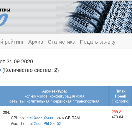
й рейтинг
Архив
Статистика
Подать заявку
от 21.09.2020
0
(Количество систем: 2)
Архитектура:
Rmax
кол-во узлов: конфигурация узла
Rpeak
сеть: вычислительная / сервисная / транспортная
(Тфлоп/с)
288.2
384:
473.64
CPU:
2x
Intel
Xeon X5680
, 24.6 GB RAM
Acc:
1x
Intel
Xeon Phi SE10X