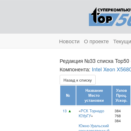
Новости
О проекте
Текущи
Редакция №33 списка Top50 
Компонента:
Intel Xeon X568
Назад к списку
Название
Узлов
№
Место
Проц.
установки
Ускор.
13
▲
«
РСК Торнадо
384
ЮУрГУ
»
768
384
Южно‑Уральский
государственный