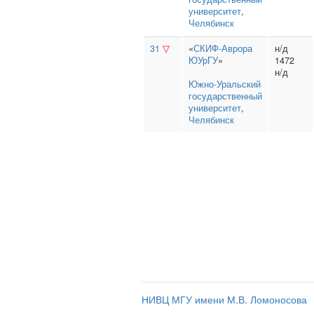
университет
,
Челябинск
31
▽
«
СКИФ-Аврора
н/д
ЮУрГУ
»
1472
н/д
Южно‑Уральский
государственный
университет
,
Челябинск
НИВЦ МГУ имени М.В. Ломоносова