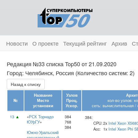
Новости
О проекте
Текущий рейтинг
Архив
Ст
Редакция №33 списка Top50 от 21.09.2020
Город: Челябинск, Россия (Количество систем: 2)
Назад к списку
Название
Узлов
Архит
№
Место
Проц.
кол-во узлов: к
установки
Ускор.
сеть: вычислительная / 
13
▲
«
РСК Торнадо
384
384:
ЮУрГУ
»
768
CPU:
2x
Intel
Xeon X568
384
Acc:
1x
Intel
Xeon Phi S
Южно‑Уральский
государственный