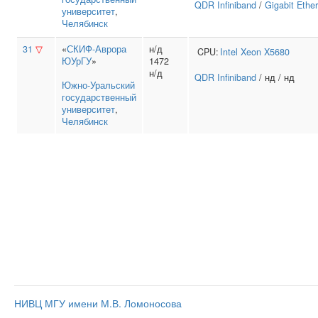
QDR Infiniband
/
Gigabit Ethe
университет
,
Челябинск
31
▽
«
СКИФ-Аврора
н/д
CPU:
Intel
Xeon X5680
ЮУрГУ
»
1472
н/д
QDR Infiniband
/ нд / нд
Южно‑Уральский
государственный
университет
,
Челябинск
НИВЦ МГУ имени М.В. Ломоносова