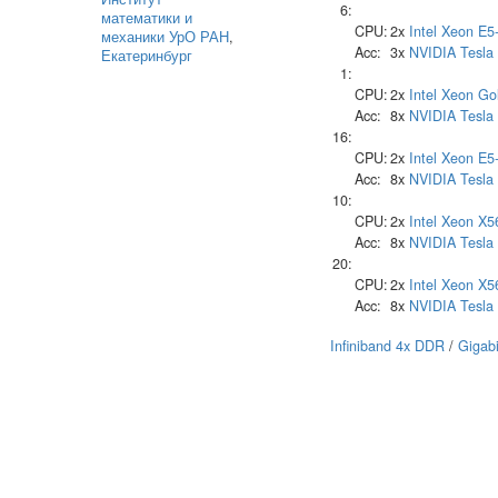
6:
математики и
CPU:
2x
Intel
Xeon E5
механики УрО РАН
,
Acc:
3x
NVIDIA
Tesla
Екатеринбург
1:
CPU:
2x
Intel
Xeon Go
Acc:
8x
NVIDIA
Tesla
16:
CPU:
2x
Intel
Xeon E5
Acc:
8x
NVIDIA
Tesla
10:
CPU:
2x
Intel
Xeon X5
Acc:
8x
NVIDIA
Tesla
20:
CPU:
2x
Intel
Xeon X5
Acc:
8x
NVIDIA
Tesla
Infiniband 4x DDR
/
Gigabi