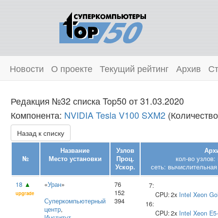
Новости
О проекте
Текущий рейтинг
Архив
Ст
Редакция №32 списка Top50 от 31.03.2020
Компонента:
NVIDIA Tesla V100 SXM2
(Количество 
Назад к списку
Название
Узлов
Архи
№
Место установки
Проц.
кол-во узлов:
Ускор.
сеть: вычислительная 
18
▲
«
Уран
»
76
7:
152
upgrade
CPU:
2x
Intel
Xeon Go
Суперкомпьютерный
394
16:
центр
,
CPU:
2x
Intel
Xeon E5
Институт