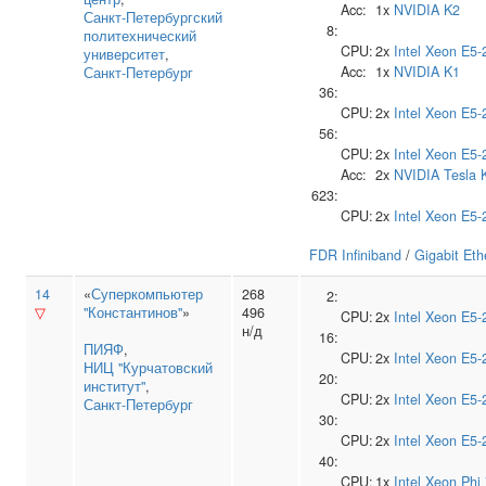
Acc:
1x
NVIDIA
K2
Санкт‑Петербургский
8:
политехнический
CPU:
2x
Intel
Xeon E5-
университет
,
Acc:
1x
NVIDIA
K1
Санкт-Петербург
36:
CPU:
2x
Intel
Xeon E5-
56:
CPU:
2x
Intel
Xeon E5-
Acc:
2x
NVIDIA
Tesla 
623:
CPU:
2x
Intel
Xeon E5-
FDR Infiniband
/
Gigabit Eth
14
«
Суперкомпьютер
268
2:
▽
"Константинов"
»
496
CPU:
2x
Intel
Xeon E5-
н/д
16:
ПИЯФ
,
CPU:
2x
Intel
Xeon E5-
НИЦ "Курчатовский
20:
институт"
,
CPU:
2x
Intel
Xeon E5-
Санкт-Петербург
30:
CPU:
2x
Intel
Xeon E5-
40:
CPU:
1x
Intel
Xeon Phi