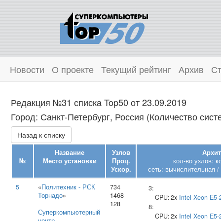
Новости
О проекте
Текущий рейтинг
Архив
Ст
Редакция №31 списка Top50 от 23.09.2019
Город: Санкт-Петербург, Россия (Количество систе
Назад к списку
Название
Узлов
Архит
№
Место установки
Проц.
кол-во узлов: 
Ускор.
сеть: вычислительная /
5
«
Политехник - РСК
734
3:
Торнадо
»
1468
CPU:
2x
Intel
Xeon E5-
128
8:
Суперкомпьютерный
CPU:
2x
Intel
Xeon E5-
центр
,