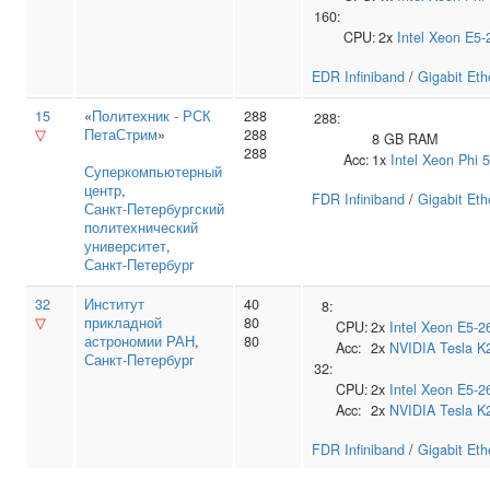
160:
CPU:
2x
Intel
Xeon E5-
EDR Infiniband
/
Gigabit Eth
15
«
Политехник - РСК
288
288:
▽
ПетаСтрим
»
288
8 GB RAM
288
Acc:
1x
Intel
Xeon Phi 
Суперкомпьютерный
центр
,
FDR Infiniband
/
Gigabit Eth
Санкт‑Петербургский
политехнический
университет
,
Санкт-Петербург
32
Институт
40
8:
▽
прикладной
80
CPU:
2x
Intel
Xeon E5-2
астрономии РАН
,
80
Acc:
2x
NVIDIA
Tesla K
Санкт-Петербург
32:
CPU:
2x
Intel
Xeon E5-2
Acc:
2x
NVIDIA
Tesla K
FDR Infiniband
/
Gigabit Eth