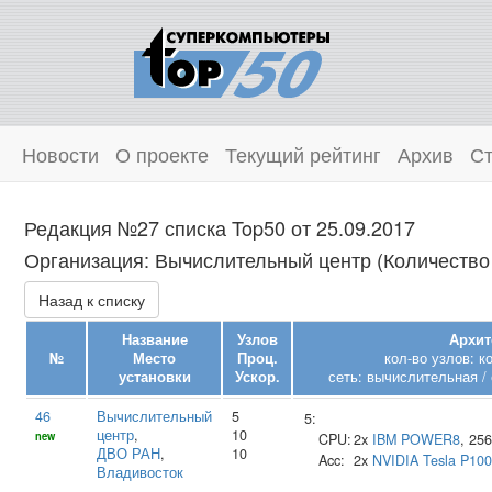
Новости
О проекте
Текущий рейтинг
Архив
Ст
Редакция №27 списка Top50 от 25.09.2017
Организация: Вычислительный центр (Количество 
Назад к списку
Название
Узлов
Архит
№
Место
Проц.
кол-во узлов: к
установки
Ускор.
сеть: вычислительная / 
46
Вычислительный
5
5:
центр
,
10
new
CPU:
2x
IBM
POWER8
, 25
ДВО РАН
,
10
Acc:
2x
NVIDIA
Tesla P100
Владивосток