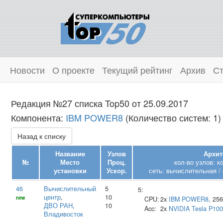
Новости
О проекте
Текущий рейтинг
Архив
Ст
Редакция №27 списка Top50 от 25.09.2017
Компонента:
IBM POWER8
(Количество систем: 1)
Назад к списку
Название
Узлов
Архит
№
Место
Проц.
кол-во узлов: к
установки
Ускор.
сеть: вычислительная / 
46
Вычислительный
5
5:
центр
,
10
new
CPU:
2x
IBM
POWER8
, 25
ДВО РАН
,
10
Acc:
2x
NVIDIA
Tesla P100
Владивосток