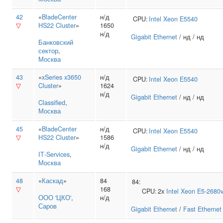
42
«
BladeCenter
н/д
CPU:
Intel
Xeon E5540
▽
HS22 Cluster
»
1650
н/д
Gigabit Ethernet
/ нд / нд
Банковский
сектор
,
Москва
43
«
xSeries x3650
н/д
CPU:
Intel
Xeon E5540
▽
Cluster
»
1624
н/д
Gigabit Ethernet
/ нд / нд
Classified
,
Москва
45
«
BladeCenter
н/д
CPU:
Intel
Xeon E5540
▽
HS22 Cluster
»
1586
н/д
Gigabit Ethernet
/ нд / нд
IT‑Services
,
Москва
48
«
Каскад
»
84
84:
▽
168
CPU:
2x
Intel
Xeon E5-2680
ООО 'ЦКО'
,
н/д
Саров
Gigabit Ethernet
/
Fast Ethernet