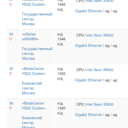
CPU:
Intel
Xeon X5630
▽
HS22 Cluster
»
1462
н/д
Gigabit Ethernet
/ нд / нд
Государственный
сектор
,
Москва
34
«
xSeries
н/д
CPU:
Intel
Xeon X5630
▽
x3650M3
»
1346
н/д
Gigabit Ethernet
/ нд / нд
Государственный
сектор
,
Москва
35
«
BladeCenter
н/д
CPU:
Intel
Xeon X5630
▽
HS22 Cluster
»
1320
н/д
Gigabit Ethernet
/ нд / нд
Банковский
сектор
,
Москва
36
«
BladeCenter
н/д
CPU:
Intel
Xeon X5630
▽
HS22 Cluster
»
1320
н/д
Gigabit Ethernet
/ нд / нд
Банковский
сектор
,
Москва