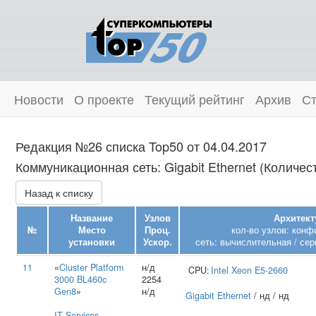
Новости
О проекте
Текущий рейтинг
Архив
Ст
Редакция №26 списка Top50 от 04.04.2017
Коммуникационная сеть: Gigabit Ethernet (Количес
Назад к списку
Название
Узлов
Архитект
№
Место
Проц.
кол-во узлов: конф
установки
Ускор.
сеть: вычислительная / сер
11
«
Cluster Platform
н/д
CPU:
Intel
Xeon E5-2660
3000 BL460c
2254
Gen8
»
н/д
Gigabit Ethernet
/ нд / нд
IT Services