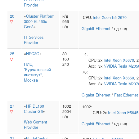
Provider
20
«
Cluster Platform
н/д
CPU:
Intel
Xeon E5-2670
▽
3000 BL460c
956
Gen8
»
н/д
Gigabit Ethernet
/ нд / нд
IT Services
Provider
25
«
HPC3G
»
80
4:
▽
160
CPU:
2x
Intel
Xeon X5670
, 
НИЦ
240
Acc:
3x
NVIDIA
Tesla M205
"Курчатовский
76:
институт"
,
CPU:
2x
Intel
Xeon X5650
, 
Москва
Acc:
3x
NVIDIA
Tesla M207
Gigabit Ethernet
/
Fast Ethernet
27
«
HP DL160
1002
1002:
▽
Cluster G6
»
2004
CPU:
2x
Intel
Xeon E5645
н/д
Web Content
Gigabit Ethernet
/ нд / нд
Provider
31
«
BladeCenter
н/д