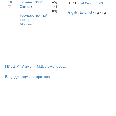
50
«
xSeries x3650
н/д
CPU:
Intel
Xeon E5540
▽
Cluster
»
1414
н/д
Gigabit Ethernet
/ нд / нд
Государственный
сектор
,
Москва
НИВЦ МГУ имени М.В. Ломоносова
Вход для администратора