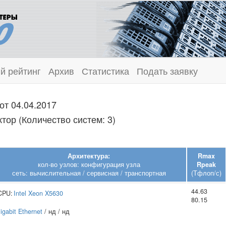
й рейтинг
Архив
Статистика
Подать заявку
от 04.04.2017
тор (Количество систем: 3)
Архитектура:
Rmax
кол-во узлов: конфигурация узла
Rpeak
сеть: вычислительная / сервисная / транспортная
(Тфлоп/с)
44.63
CPU:
Intel
Xeon X5630
80.15
igabit Ethernet
/ нд / нд