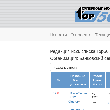
Новости
О проекте
Текущи
Редакция №26 списка Top50 
Организация: Банковский сек
Назад к списку
Название
Узлов
№
Место
Проц.
установки
Ускор.
35
▽
«
BladeCenter
н/д
HS22
1320
Cluster
»
н/д
G
Банковский