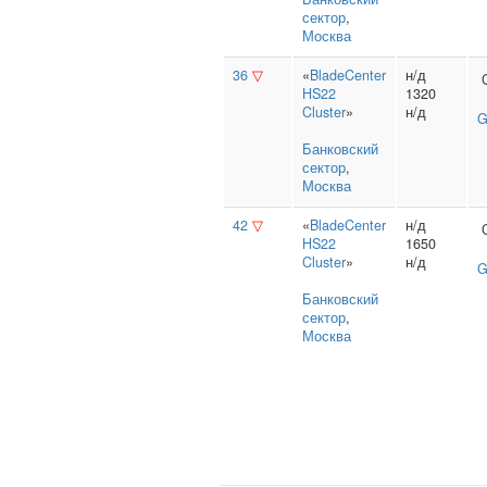
сектор
,
Москва
36
▽
«
BladeCenter
н/д
HS22
1320
Cluster
»
н/д
G
Банковский
сектор
,
Москва
42
▽
«
BladeCenter
н/д
HS22
1650
Cluster
»
н/д
G
Банковский
сектор
,
Москва