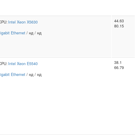
44.63
CPU:
Intel
Xeon X5630
80.15
igabit Ethernet
/ нд / нд
38.1
CPU:
Intel
Xeon E5540
66.79
igabit Ethernet
/ нд / нд