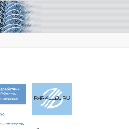
азработчик
Область
рименения
ovo
мышленность