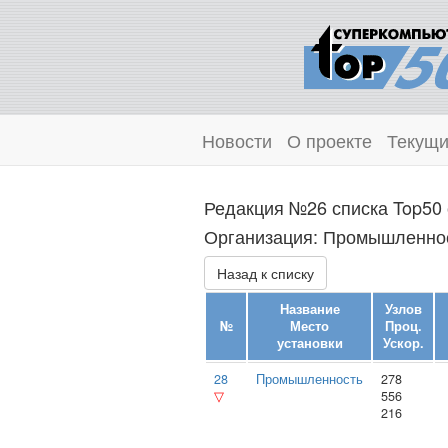
Новости
О проекте
Текущи
Редакция №26 списка Top50 
Организация: Промышленност
Назад к списку
Название
Узлов
№
Место
Проц.
установки
Ускор.
28
Промышленность
278
▽
556
216