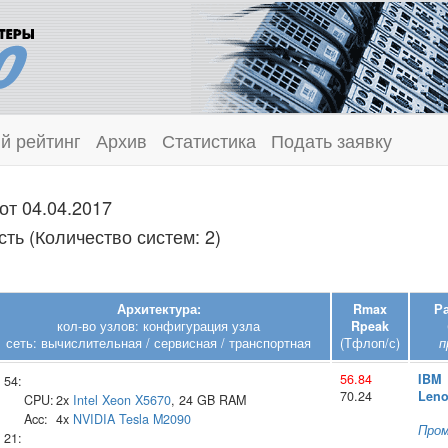
й рейтинг
Архив
Статистика
Подать заявку
от 04.04.2017
ь (Количество систем: 2)
Архитектура:
Rmax
Р
кол-во узлов: конфигурация узла
Rpeak
сеть: вычислительная / сервисная / транспортная
(Тфлоп/с)
п
56.84
IBM
54:
70.24
Len
CPU:
2x
Intel
Xeon X5670
, 24 GB RAM
Acc:
4x
NVIDIA
Tesla M2090
Про
21: