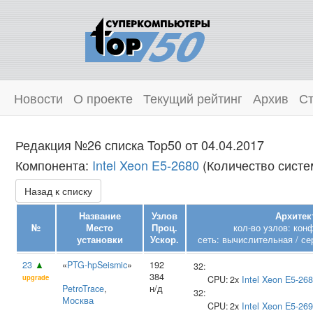
Новости
О проекте
Текущий рейтинг
Архив
Ст
Редакция №26 списка Top50 от 04.04.2017
Компонента:
Intel Xeon E5-2680
(Количество систем
Назад к списку
Название
Узлов
Архитек
№
Место
Проц.
кол-во узлов: кон
установки
Ускор.
сеть: вычислительная / се
23
▲
«
PTG-hpSeismic
»
192
32:
384
upgrade
CPU:
2x
Intel
Xeon E5-26
PetroTrace
,
н/д
32:
Москва
CPU:
2x
Intel
Xeon E5-26