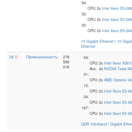
64:
CPU:
2x
Intel
Xeon E5-26
32:
CPU:
2x
Intel
Xeon E5-26
32:
CPU:
2x
Intel
Xeon E5-26
10 Gigabit Ethernet
/
10 Gigab
Ethernet
28
▽
Промышленность
278
54:
556
CPU:
2x
Intel
Xeon X567
216
Acc:
4x
NVIDIA
Tesla M
21:
CPU:
2x
AMD
Opteron 2
12:
CPU:
2x
Intel
Xeon E5-2
24:
CPU:
2x
Intel
Xeon E5-2
167:
CPU:
2x
Intel
Xeon E5-2
QDR Infiniband
/
Gigabit Ethe