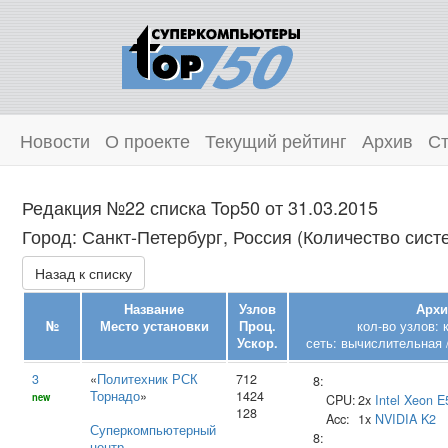
Новости
О проекте
Текущий рейтинг
Архив
Ст
Редакция №22 списка Top50 от 31.03.2015
Город: Санкт-Петербург, Россия (Количество систе
Назад к списку
Название
Узлов
Архи
№
Место установки
Проц.
кол-во узлов:
Ускор.
сеть: вычислительная 
3
«
Политехник РСК
712
8:
Торнадо
»
1424
new
CPU:
2x
Intel
Xeon E
128
Acc:
1x
NVIDIA
K2
Суперкомпьютерный
8:
центр
,