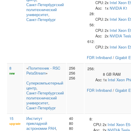
CPU:
2x
Intel
Xeon E
Санкт‑Петербургский
Acc:
1x
NVIDIA
K1
политехнический
28:
университет
,
CPU:
2x
Intel
Xeon E
Санкт-Петербург
56:
CPU:
2x
Intel
Xeon E
Acc:
2x
NVIDIA
Tesl
612:
CPU:
2x
Intel
Xeon E
FDR Infiniband
/
Gigabit E
8
«
Политехник - RSC
256
256:
PetaStream
»
256
new
8 GB RAM
256
Acc:
1x
Intel
Xeon Ph
Суперкомпьютерный
центр
,
FDR Infiniband
/
Gigabit E
Санкт‑Петербургский
политехнический
университет
,
Санкт-Петербург
15
Институт
40
8:
прикладной
80
upgrade
CPU:
2x
Intel
Xeon E5
астрономии РАН
,
80
Acc:
2x
NVIDIA
Tesla