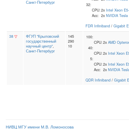
Санкт-Петербург
32:
CPU:
2x
Intel
Xeon E5
Acc:
2x
NVIDIA
Tesla
FDR Infiniband
/
Gigabit E
38
▽
ФГУП "Крыловский
145
100:
государственный
290
CPU:
2x
AMD
Optero
научный центр"
,
10
40:
Санкт-Петербург
CPU:
2x
Intel
Xeon E
5:
CPU:
2x
Intel
Xeon E
Acc:
2x
NVIDIA
Tesl
QDR Infiniband
/
Gigabit 
НИВЦ МГУ имени М.В. Ломоносова