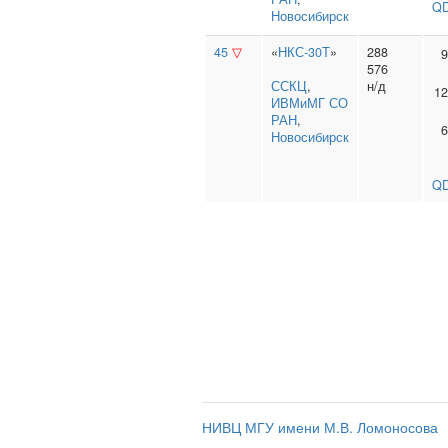
QD
Новосибирск
45
▽
«
НКС-30Т
»
288
9
576
ССКЦ
,
н/д
12
ИВМиМГ СО
РАН
,
6
Новосибирск
QD
НИВЦ МГУ имени М.В. Ломоносова