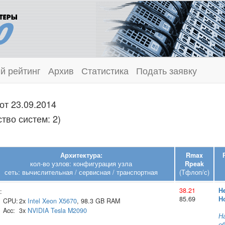
й рейтинг
Архив
Статистика
Подать заявку
от 23.09.2014
тво систем: 2)
Архитектура:
Rmax
кол-во узлов: конфигурация узла
Rpeak
сеть: вычислительная / сервисная / транспортная
(Тфлоп/с)
38.21
H
:
85.69
Н
CPU:
2x
Intel
Xeon X5670
, 98.3 GB RAM
Acc:
3x
NVIDIA
Tesla M2090
Н
о