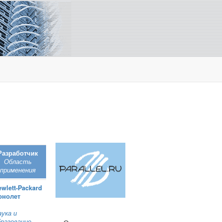
Разработчик
Область
применения
ewlett‑Packard
онолет
аука и
бразование