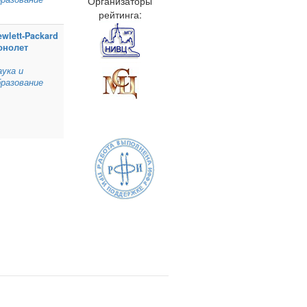
Организаторы
рейтинга:
ewlett‑Packard
онолет
аука и
бразование