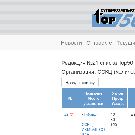
Новости
О проекте
Текущи
Редакция №21 списка Top50 
Организация: ССКЦ (Количес
Назад к списку
Название
Узлов
№
Место
Проц.
установки
Ускор.
28
▽
«
Гибрид
»
40
40
80
ССКЦ
,
120
ИВМиМГ СО
РАН
,