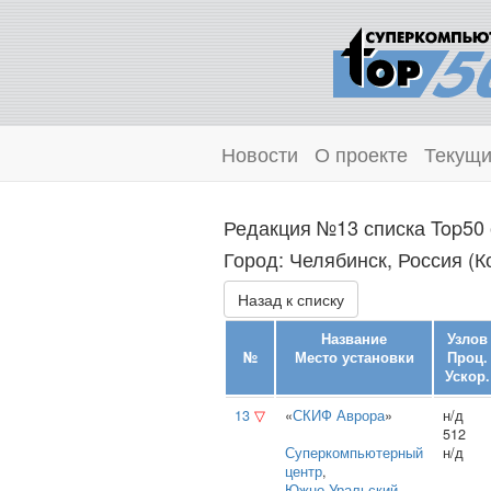
Новости
О проекте
Текущи
Редакция №13 списка Top50 
Город: Челябинск, Россия (К
Назад к списку
Название
Узлов
№
Место установки
Проц.
Ускор.
13
▽
«
СКИФ Аврора
»
н/д
512
Суперкомпьютерный
н/д
центр
,
Южно‑Уральский