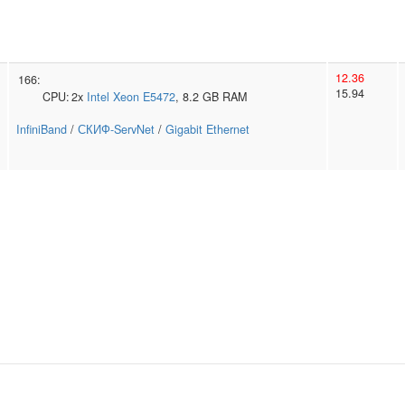
12.36
166:
15.94
CPU:
2x
Intel
Xeon E5472
, 8.2 GB RAM
InfiniBand
/
СКИФ-ServNet
/
Gigabit Ethernet