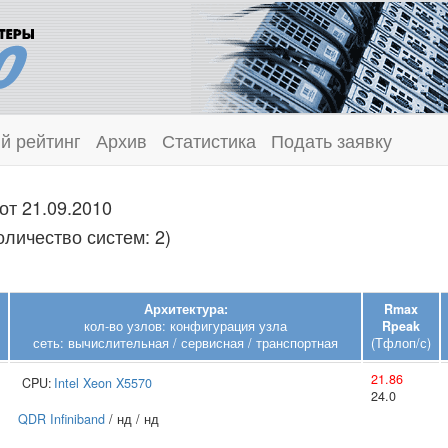
й рейтинг
Архив
Статистика
Подать заявку
от 21.09.2010
оличество систем: 2)
Архитектура:
Rmax
кол-во узлов: конфигурация узла
Rpeak
сеть: вычислительная / сервисная / транспортная
(Тфлоп/с)
21.86
CPU:
Intel
Xeon X5570
24.0
QDR Infiniband
/ нд / нд