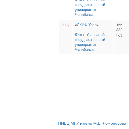
государственный
университет
,
Челябинск
20
▽
«
СКИФ Урал
»
166
332
Южно‑Уральский
н/д
государственный
университет
,
Челябинск
НИВЦ МГУ имени М.В. Ломоносова