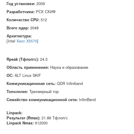
Год установки:
2009
Разработчики:
РСК СКИФ
Количество CPU:
512
Всего ядер:
2048
Архитектура:
[Intel
Xeon X5570
]
Rpeak (Тфлоп/с)
:
24.0
Область применения
:
Наука и образование
ОС
:
ALT Linux SKIF
Коммуникационная сеть
:
QDR Infiniband
Топология
:
Трехмерный тор
Семейство коммуникационной сети
:
InfiniBand
Linpack:
Результат (Rmax):
21.86 Тфлоп/с
Linpack Nmax
:
612000